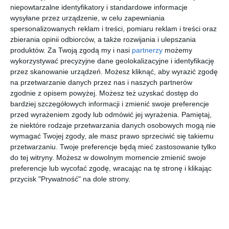
niepowtarzalne identyfikatory i standardowe informacje
wysyłane przez urządzenie, w celu zapewniania
spersonalizowanych reklam i treści, pomiaru reklam i treści oraz
zbierania opinii odbiorców, a także rozwijania i ulepszania
produktów.
Za Twoją zgodą my i nasi
partnerzy
możemy
wykorzystywać precyzyjne dane geolokalizacyjne i identyfikację
przez skanowanie urządzeń. Możesz kliknąć, aby wyrazić zgodę
na przetwarzanie danych przez nas i naszych partnerów
zgodnie z opisem powyżej. Możesz też uzyskać dostęp do
bardziej szczegółowych informacji i zmienić swoje preferencje
przed wyrażeniem zgody lub odmówić jej wyrażenia.
Pamiętaj,
INSPIRACJA
że niektóre rodzaje przetwarzania danych osobowych mogą nie
Projekt domu z ogrodem
wymagać Twojej zgody, ale masz prawo sprzeciwić się takiemu
przetwarzaniu. Twoje preferencje będą mieć zastosowanie tylko
do tej witryny. Możesz w dowolnym momencie zmienić swoje
preferencje lub wycofać zgodę, wracając na tę stronę i klikając
Projekt czerwonego domu z ogrodem.
przycisk "Prywatność" na dole strony.
AUTOR:
JUNG POLSKA
DODAJ DO ULUBIONYCH