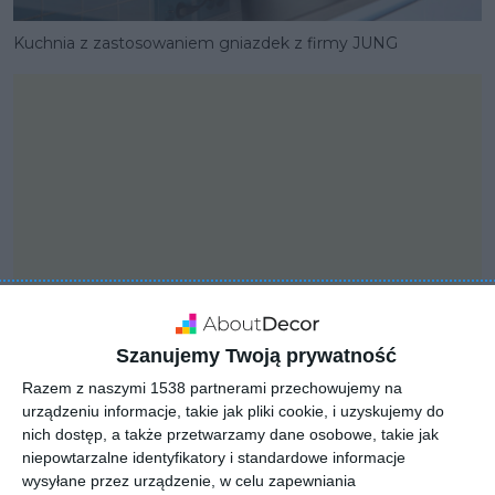
Kuchnia z zastosowaniem gniazdek z firmy JUNG
Szanujemy Twoją prywatność
Razem z naszymi 1538 partnerami przechowujemy na
urządzeniu informacje, takie jak pliki cookie, i uzyskujemy do
PROJEKT
Projekt wyjątkowego i
nich dostęp, a także przetwarzamy dane osobowe, takie jak
niepowtarzalne identyfikatory i standardowe informacje
oryginalnego domu z
wysyłane przez urządzenie, w celu zapewniania