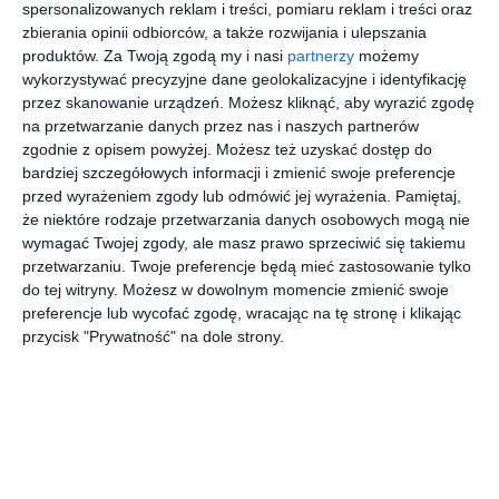
zastosowaniem
spersonalizowanych reklam i treści, pomiaru reklam i treści oraz
zbierania opinii odbiorców, a także rozwijania i ulepszania
technologii firmy JUNG
produktów.
Za Twoją zgodą my i nasi
partnerzy
możemy
wykorzystywać precyzyjne dane geolokalizacyjne i identyfikację
przez skanowanie urządzeń. Możesz kliknąć, aby wyrazić zgodę
na przetwarzanie danych przez nas i naszych partnerów
Aranżacja projektu wyjątkowego i oryginalnego domu z
zgodnie z opisem powyżej. Możesz też uzyskać dostęp do
zastosowaniem technologii firmy JUNG.
bardziej szczegółowych informacji i zmienić swoje preferencje
POKAŻ WIĘCEJ
przed wyrażeniem zgody lub odmówić jej wyrażenia.
Pamiętaj,
że niektóre rodzaje przetwarzania danych osobowych mogą nie
AUTOR:
JUNG POLSKA
wymagać Twojej zgody, ale masz prawo sprzeciwić się takiemu
przetwarzaniu. Twoje preferencje będą mieć zastosowanie tylko
Kategoria projektu
do tej witryny. Możesz w dowolnym momencie zmienić swoje
Dom
preferencje lub wycofać zgodę, wracając na tę stronę i klikając
przycisk "Prywatność" na dole strony.
UDOSTĘPNIJ
DODAJ DO ULUBIONYCH
Pozostałe zdjęcia w projekcie:
Projekt wyjątkowego i
oryginalnego domu z zastosowaniem technologii firmy
JUNG