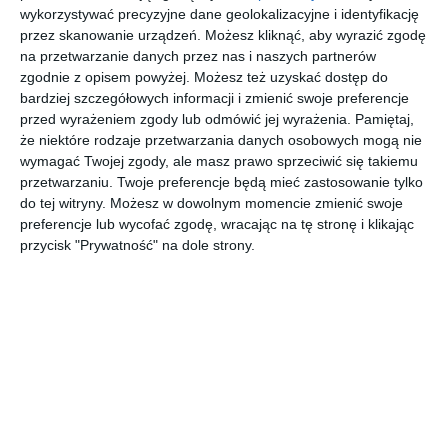
wykorzystywać precyzyjne dane geolokalizacyjne i identyfikację
przez skanowanie urządzeń. Możesz kliknąć, aby wyrazić zgodę
na przetwarzanie danych przez nas i naszych partnerów
zgodnie z opisem powyżej. Możesz też uzyskać dostęp do
bardziej szczegółowych informacji i zmienić swoje preferencje
przed wyrażeniem zgody lub odmówić jej wyrażenia.
Pamiętaj,
że niektóre rodzaje przetwarzania danych osobowych mogą nie
wymagać Twojej zgody, ale masz prawo sprzeciwić się takiemu
przetwarzaniu. Twoje preferencje będą mieć zastosowanie tylko
do tej witryny. Możesz w dowolnym momencie zmienić swoje
preferencje lub wycofać zgodę, wracając na tę stronę i klikając
INSPIRACJA
przycisk "Prywatność" na dole strony.
Półki we wnęce w
nowoczesnym salonie
Półki we wnęce w nowoczesnym salonie z szarymi meblami.
AUTOR:
Magnat Magia Szlachetnych Barw
DODAJ DO ULUBIONYCH