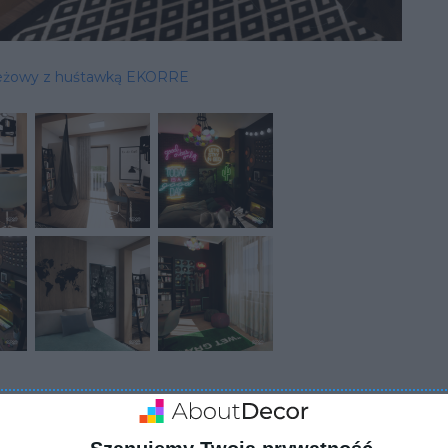
ieżowy z huśtawką EKORRE
ZADAJ PYTANIE