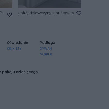
o-
Pokój dziewczyny z huśtawką
Dodaj do ulubio
Dodaj do ulubionych
Oświetlenie
Podłoga
KINKIETY
DYWAN
PANELE
 pokoju dziecięcego