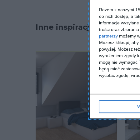
Razem z naszymi 153
do nich dostęp, a ta
informacje wysyłane 
Inne inspiracje
treści oraz zbierania
partnerzy
możemy wyk
Możesz kliknąć, aby
powyżej. Możesz też 
wyrażeniem zgody lu
mogą nie wymagać Tw
będą mieć zastosowa
wycofać zgodę, wraca
W