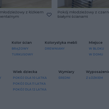
 młodzieżowy z łóżkiem
Pokój młodzieżowy z czarn
nentalnym
białymi ścianami
lubionych
Dodaj do ulubionych
Kolor ścian
Kolorystyka mebli
Miejsce
BRĄZOWY
DREWNIANY
W BLOKU
TURKUSOWY
W DOMU
Wiek dziecka
Wymiary
Wyposażenie
Y
POKÓJ DLA 10 LATKA
ŚREDNI
Z ŁÓŻKIEM
POKÓJ DLA 11 LATKA
POKÓJ DLA 12 LATKA