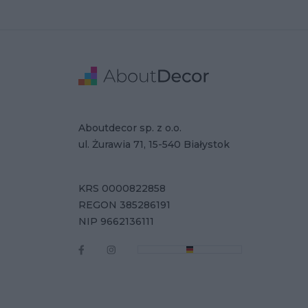
Stopka
Adres
Dane Firmy
Aboutdecor sp. z o.o.
ul. Żurawia 71, 15-540 Białystok
KRS 0000822858
REGON 385286191
NIP 9662136111