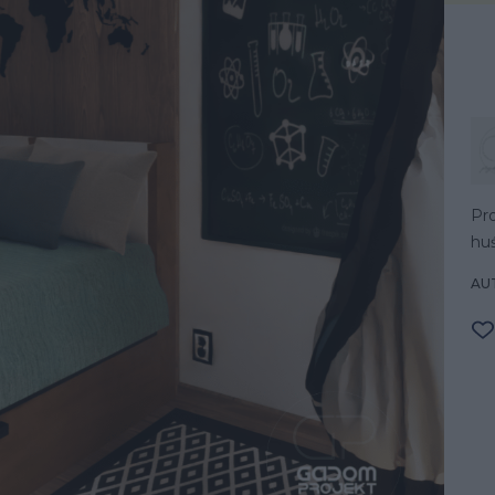
Pro
hu
AU