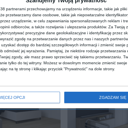
Szanujemy Twoją prywatność
8 partnerami przechowujemy na urządzeniu informacje, takie jak pliki 
kże przetwarzamy dane osobowe, takie jak niepowtarzalne identyfikato
przez urządzenie, w celu zapewniania spersonalizowanych reklam i tre
 opinii odbiorców, a także rozwijania i ulepszania produktów.
Za Twoją z
orzystywać precyzyjne dane geolokalizacyjne i identyfikację przez s
 wyrazić zgodę na przetwarzanie danych przez nas i naszych partneró
uzyskać dostęp do bardziej szczegółowych informacji i zmienić swoje 
b odmówić jej wyrażenia.
Pamiętaj, że niektóre rodzaje przetwarzani
ojej zgody, ale masz prawo sprzeciwić się takiemu przetwarzaniu. Tw
nie tylko do tej witryny. Możesz w dowolnym momencie zmienić swoje 
jąc na tę stronę i klikając przycisk "Prywatność" na dole strony.
IĘCEJ OPCJI
ZGADZAM SIĘ