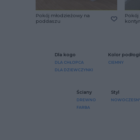
Pokój młodzieżowy na
Pokój
poddaszu
konty
Dodaj do u
Dla kogo
Kolor podłogi
DLA CHŁOPCA
CIEMNY
DLA DZIEWCZYNKI
Ściany
Styl
DREWNO
NOWOCZESN
FARBA