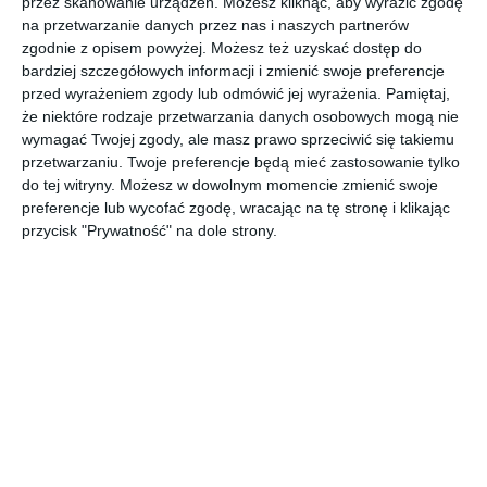
przez skanowanie urządzeń. Możesz kliknąć, aby wyrazić zgodę
na przetwarzanie danych przez nas i naszych partnerów
INSPIRACJA
zgodnie z opisem powyżej. Możesz też uzyskać dostęp do
Pokój nastolatki
bardziej szczegółowych informacji i zmienić swoje preferencje
przed wyrażeniem zgody lub odmówić jej wyrażenia.
Pamiętaj,
że niektóre rodzaje przetwarzania danych osobowych mogą nie
wymagać Twojej zgody, ale masz prawo sprzeciwić się takiemu
Biurko pod oknem
przetwarzaniu. Twoje preferencje będą mieć zastosowanie tylko
AUTOR:
Artefekt
do tej witryny. Możesz w dowolnym momencie zmienić swoje
preferencje lub wycofać zgodę, wracając na tę stronę i klikając
DODAJ DO ULUBIONYCH
przycisk "Prywatność" na dole strony.
UDOSTĘPNIJ
Komentarze
ZADAJ PYTANIE
Inne inspiracje