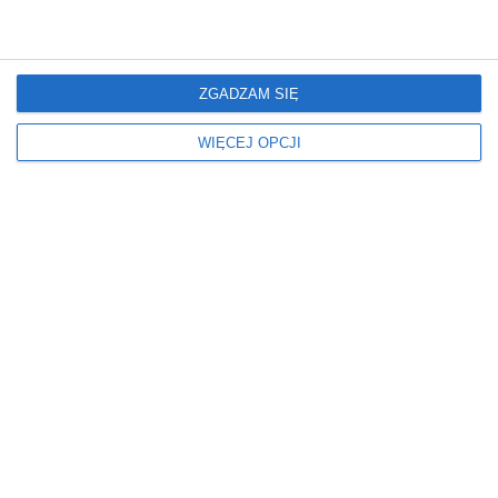
W BLOKU
DYWAN
W DOMU
PANELE
Ściany
Styl
ZGADZAM SIĘ
FARBA
NOWOCZESNY
WIĘCEJ OPCJI
Wiek dziecka
Wymiary
POKÓJ DLA 10 LATKA
ŚREDNI
POKÓJ DLA 11 LATKA
POKÓJ DLA 12 LATKA
Wyposażenie pokoju
dziecięcego
MEBLE
Z ŁÓŻKIEM
Z SZAFĄ
INSPIRACJE