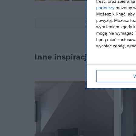
treści oraz zbierania
partnerzy
możemy wyk
Możesz kliknąć, aby
Komentarze
powyżej. Możesz też 
wyrażeniem zgody lu
mogą nie wymagać Tw
będą mieć zastosowa
wycofać zgodę, wraca
Inne inspiracje
W