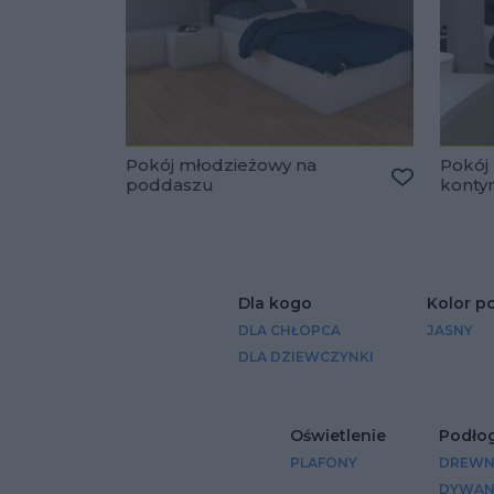
Pokój młodzieżowy na
Pokój
poddaszu
konty
Dodaj do u
Dla kogo
Kolor p
DLA CHŁOPCA
JASNY
DLA DZIEWCZYNKI
Oświetlenie
Podło
PLAFONY
DREWN
DYWA