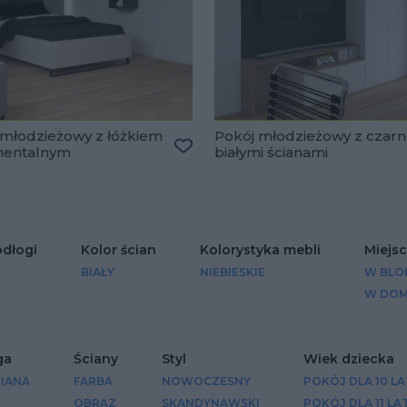
 młodzieżowy z łóżkiem
Pokój młodzieżowy z czarn
nentalnym
białymi ścianami
lubionych
Dodaj do ulubionych
odłogi
Kolor ścian
Kolorystyka mebli
Miejs
BIAŁY
NIEBIESKIE
W BLO
W DO
ga
Ściany
Styl
Wiek dziecka
IANA
FARBA
NOWOCZESNY
POKÓJ DLA 10 L
N
OBRAZ
SKANDYNAWSKI
POKÓJ DLA 11 LA