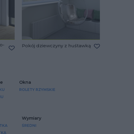
o-
Pokój dziewczyny z huśtawką
Dodaj do ulubio
Dodaj do ulubionych
ce
Okna
KU
ROLETY RZYMSKIE
MU
Wymiary
ATKA
ŚREDNI
TKA