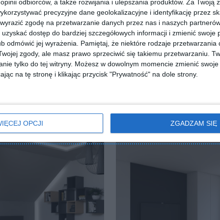
 opinii odbiorców, a także rozwijania i ulepszania produktów.
Za Twoją z
orzystywać precyzyjne dane geolokalizacyjne i identyfikację przez s
 wyrazić zgodę na przetwarzanie danych przez nas i naszych partneró
uzyskać dostęp do bardziej szczegółowych informacji i zmienić swoje 
ZADAJ PYTANIE
b odmówić jej wyrażenia.
Pamiętaj, że niektóre rodzaje przetwarzani
ojej zgody, ale masz prawo sprzeciwić się takiemu przetwarzaniu. Tw
nie tylko do tej witryny. Możesz w dowolnym momencie zmienić swoje 
jąc na tę stronę i klikając przycisk "Prywatność" na dole strony.
IĘCEJ OPCJI
ZGADZAM SIĘ