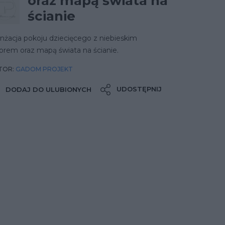
oraz mapą świata na
ścianie
nżacja pokoju dziecięcego z niebieskim
orem oraz mapą świata na ścianie.
TOR:
GADOM PROJEKT
UDOSTĘPNIJ
DODAJ DO ULUBIONYCH