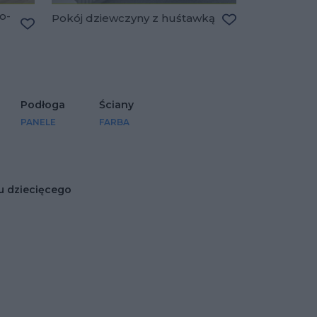
o-
Pokój dziewczyny z huśtawką
Dodaj do ulubio
Dodaj do ulubionych
Podłoga
Ściany
PANELE
FARBA
u dziecięcego