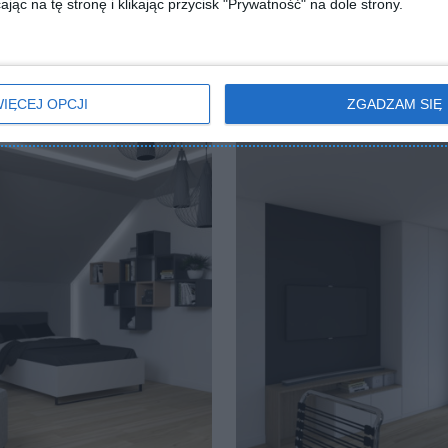
jąc na tę stronę i klikając przycisk "Prywatność" na dole strony.
IĘCEJ OPCJI
ZGADZAM SIĘ