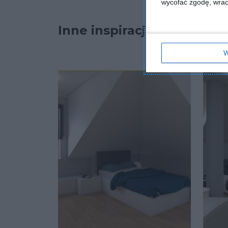
wycofać zgodę, wraca
Inne inspiracje
W