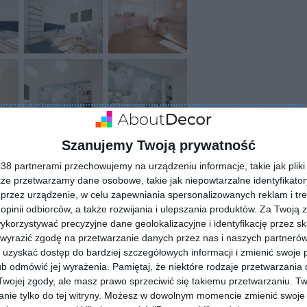
Szanujemy Twoją prywatność
8 partnerami przechowujemy na urządzeniu informacje, takie jak pliki 
kże przetwarzamy dane osobowe, takie jak niepowtarzalne identyfikato
przez urządzenie, w celu zapewniania spersonalizowanych reklam i tre
 opinii odbiorców, a także rozwijania i ulepszania produktów.
Za Twoją z
orzystywać precyzyjne dane geolokalizacyjne i identyfikację przez s
 wyrazić zgodę na przetwarzanie danych przez nas i naszych partneró
uzyskać dostęp do bardziej szczegółowych informacji i zmienić swoje 
b odmówić jej wyrażenia.
Pamiętaj, że niektóre rodzaje przetwarzani
ZADAJ PYTANIE
ojej zgody, ale masz prawo sprzeciwić się takiemu przetwarzaniu. Tw
nie tylko do tej witryny. Możesz w dowolnym momencie zmienić swoje 