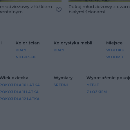
 młodzieżowy z łóżkiem
Pokój młodzieżowy z czarn
nentalnym
białymi ścianami
lubionych
Dodaj do ulubionych
i
Kolor ścian
Kolorystyka mebli
Miejsce
BIAŁY
BIAŁY
W BLOKU
NIEBIESKIE
W DOMU
Wiek dziecka
Wymiary
Wyposażenie pokoj
POKÓJ DLA 10 LATKA
ŚREDNI
MEBLE
POKÓJ DLA 11 LATKA
Z ŁÓŻKIEM
POKÓJ DLA 12 LATKA