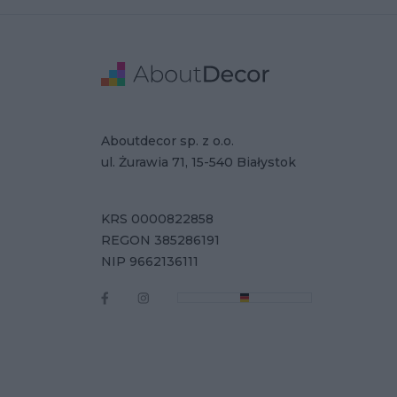
Stopka
Adres
Dane Firmy
Aboutdecor sp. z o.o.
ul. Żurawia 71, 15-540 Białystok
KRS 0000822858
REGON 385286191
NIP 9662136111