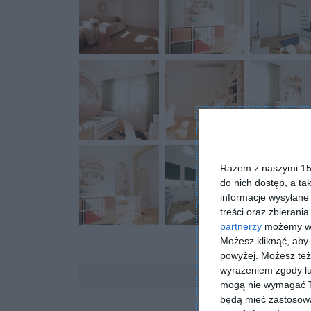
Razem z naszymi 153
do nich dostęp, a ta
informacje wysyłane 
treści oraz zbierania
partnerzy
możemy wyk
Możesz kliknąć, aby
powyżej. Możesz też 
Komentarze
wyrażeniem zgody lu
mogą nie wymagać Tw
będą mieć zastosowa