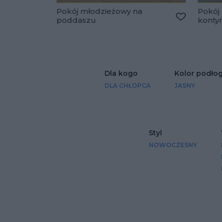
Pokój młodzieżowy na
Pokój
poddaszu
konty
Dodaj do u
Dla kogo
Kolor podłog
DLA CHŁOPCA
JASNY
Styl
NOWOCZESNY