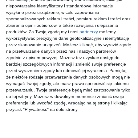
niepowtarzalne identyfikatory i standardowe informacje
DODAJ DO ULUBIONYCH
wysyłane przez urządzenie, w celu zapewniania
spersonalizowanych reklam i treści, pomiaru reklam i treści oraz
UDOSTĘPNIJ
zbierania opinii odbiorców, a także rozwijania i ulepszania
produktów.
Za Twoją zgodą my i nasi
partnerzy
możemy
Pozostałe zdjęcia w projekcie:
mieszkanie 80m2 w stylu
wykorzystywać precyzyjne dane geolokalizacyjne i identyfikację
przez skanowanie urządzeń. Możesz kliknąć, aby wyrazić zgodę
ciepło skandynawskim
na przetwarzanie danych przez nas i naszych partnerów
zgodnie z opisem powyżej. Możesz też uzyskać dostęp do
bardziej szczegółowych informacji i zmienić swoje preferencje
przed wyrażeniem zgody lub odmówić jej wyrażenia.
Pamiętaj,
że niektóre rodzaje przetwarzania danych osobowych mogą nie
wymagać Twojej zgody, ale masz prawo sprzeciwić się takiemu
przetwarzaniu. Twoje preferencje będą mieć zastosowanie tylko
do tej witryny. Możesz w dowolnym momencie zmienić swoje
preferencje lub wycofać zgodę, wracając na tę stronę i klikając
przycisk "Prywatność" na dole strony.