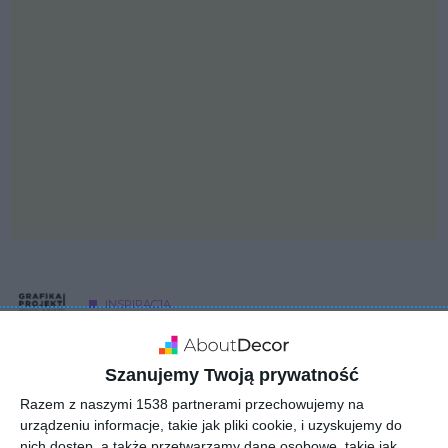
INSPIRACJA
Pokój dziecięcy
Szanujemy Twoją prywatność
Razem z naszymi 1538 partnerami przechowujemy na
Aranżacja pokoju dziecięcego.
urządzeniu informacje, takie jak pliki cookie, i uzyskujemy do
nich dostęp, a także przetwarzamy dane osobowe, takie jak
AUTOR:
Grafika i projekt aranżacja wnętrz