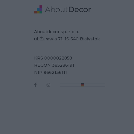
Stopka
Adres
Dane Firmy
Aboutdecor sp. z o.o.
ul. Żurawia 71, 15-540 Białystok
KRS 0000822858
REGON 385286191
NIP 9662136111