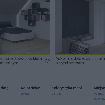
 młodzieżowy z łóżkiem
Pokój młodzieżowy z czarn
nentalnym
białymi ścianami
lubionych
Dodaj do ulubionych
odłogi
Kolor ścian
Kolorystyka mebli
Miejs
BIAŁY
SZARY
W BLO
W DO