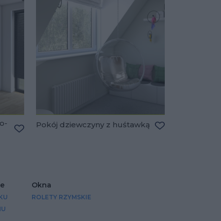
o-
Pokój dziewczyny z huśtawką
Dodaj do ulubio
Dodaj do ulubionych
ce
Okna
KU
ROLETY RZYMSKIE
MU