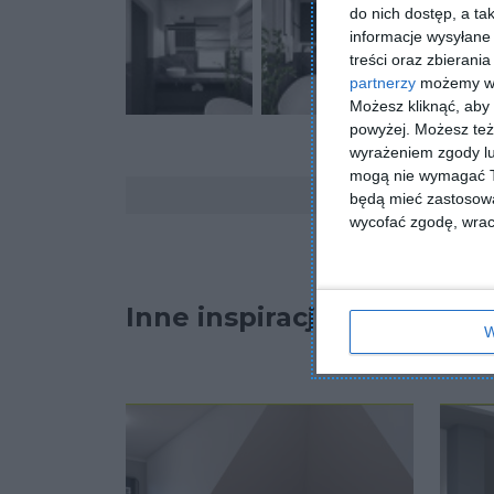
do nich dostęp, a ta
informacje wysyłane 
treści oraz zbierania
partnerzy
możemy wyk
Możesz kliknąć, aby
powyżej. Możesz też 
wyrażeniem zgody lu
mogą nie wymagać Tw
Komentarze
będą mieć zastosowa
wycofać zgodę, wraca
Inne inspiracje
W