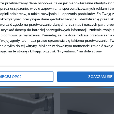
kże przetwarzamy dane osobowe, takie jak niepowtarzalne identyfikato
przez urządzenie, w celu zapewniania spersonalizowanych reklam i tre
 opinii odbiorców, a także rozwijania i ulepszania produktów.
Za Twoją z
orzystywać precyzyjne dane geolokalizacyjne i identyfikację przez s
 wyrazić zgodę na przetwarzanie danych przez nas i naszych partneró
uzyskać dostęp do bardziej szczegółowych informacji i zmienić swoje 
b odmówić jej wyrażenia.
Pamiętaj, że niektóre rodzaje przetwarzani
ojej zgody, ale masz prawo sprzeciwić się takiemu przetwarzaniu. Tw
ZADAJ PYTANIE
nie tylko do tej witryny. Możesz w dowolnym momencie zmienić swoje 
jąc na tę stronę i klikając przycisk "Prywatność" na dole strony.
IĘCEJ OPCJI
ZGADZAM SIĘ