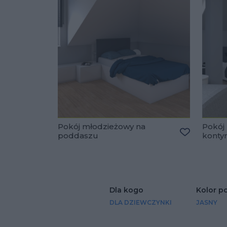
Pokój młodzieżowy na
Pokój
poddaszu
konty
Dodaj do u
Dla kogo
Kolor p
DLA DZIEWCZYNKI
JASNY