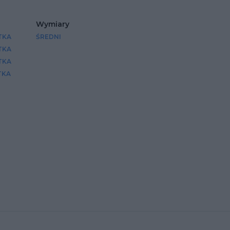
Wymiary
TKA
ŚREDNI
TKA
TKA
TKA