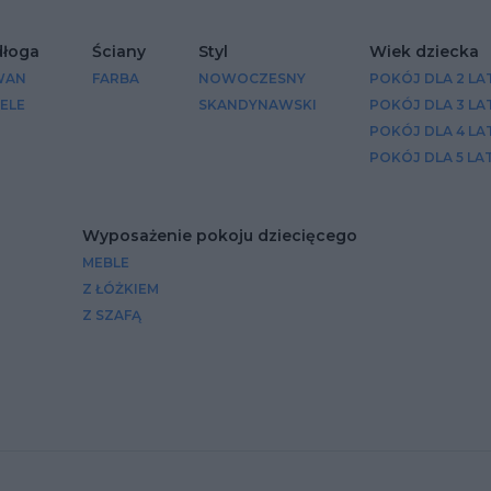
łoga
Ściany
Styl
Wiek dziecka
WAN
FARBA
NOWOCZESNY
POKÓJ DLA 2 LA
ELE
SKANDYNAWSKI
POKÓJ DLA 3 LA
POKÓJ DLA 4 LA
POKÓJ DLA 5 LA
Wyposażenie pokoju dziecięcego
MEBLE
Z ŁÓŻKIEM
Z SZAFĄ