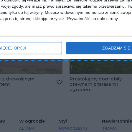
b odmówić jej wyrażenia.
Pamiętaj, że niektóre rodzaje przetwarzani
ojej zgody, ale masz prawo sprzeciwić się takiemu przetwarzaniu. Tw
nie tylko do tej witryny. Możesz w dowolnym momencie zmienić swoje 
jąc na tę stronę i klikając przycisk "Prywatność" na dole strony.
IĘCEJ OPCJI
ZGADZAM SIĘ
 z drewnianym
Prostokątny dom obity
stem
drewnem z tarasem i
lubionych
Dodaj do ulubionych
ogrodem
ry
W ogrodzie
Styl
Nawierzchnie
ALTANA
NOWOCZESNY
TRAWA