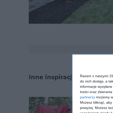
Komentarze
Inne inspiracje
Razem z naszymi 153
do nich dostęp, a ta
informacje wysyłane 
treści oraz zbierania
partnerzy
możemy wyk
Możesz kliknąć, aby
powyżej. Możesz też 