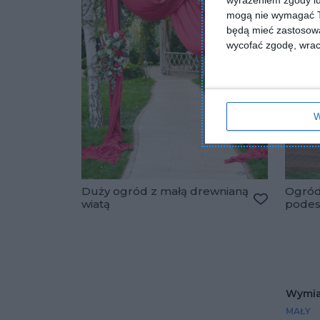
wyrażeniem zgody lu
mogą nie wymagać Tw
będą mieć zastosowa
wycofać zgodę, wraca
W
Duży ogród z małą drewnianą
Ogród
wiatą
pode
Dodaj do u
Wymia
MAŁY