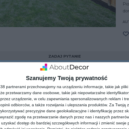
Pi
do
AUT
ZADAJ PYTANIE
Szanujemy Twoją prywatność
8 partnerami przechowujemy na urządzeniu informacje, takie jak pliki 
kże przetwarzamy dane osobowe, takie jak niepowtarzalne identyfikato
przez urządzenie, w celu zapewniania spersonalizowanych reklam i tre
 opinii odbiorców, a także rozwijania i ulepszania produktów.
Za Twoją z
orzystywać precyzyjne dane geolokalizacyjne i identyfikację przez s
 wyrazić zgodę na przetwarzanie danych przez nas i naszych partneró
uzyskać dostęp do bardziej szczegółowych informacji i zmienić swoje 