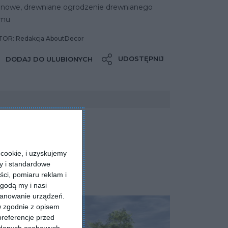
onowe, drewniane ogrodzenie drewnianego
mu
OR: Redakcja AboutDecor
UDOSTĘPNIJ
DODAJ DO ULUBIONYCH
cookie, i uzyskujemy
ry i standardowe
ści, pomiaru reklam i
godą my i nasi
kanowanie urządzeń.
w zgodnie z opisem
preferencje przed