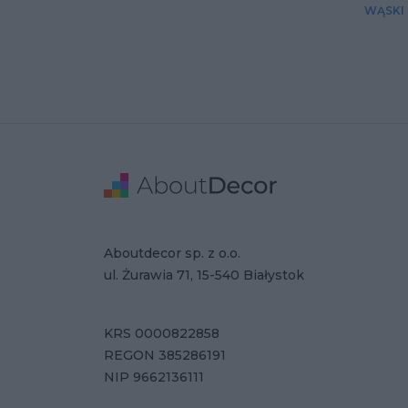
WĄSKI
Stopka
Adres
Dane Firmy
Aboutdecor sp. z o.o.
ul. Żurawia 71, 15-540 Białystok
KRS 0000822858
REGON 385286191
NIP 9662136111