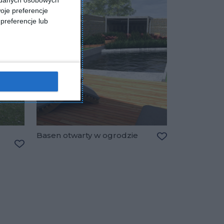
a danych osobowych
oje preferencje
preferencje lub
Basen otwarty w ogrodzie
Dodaj do ulubio
Dodaj do ulubionych