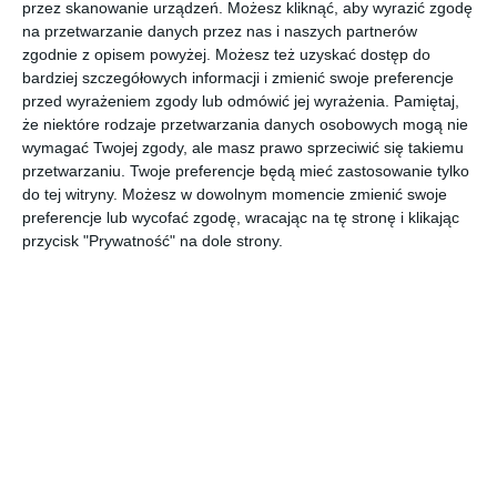
przez skanowanie urządzeń. Możesz kliknąć, aby wyrazić zgodę
Ogród z basenem otwartym oraz kominkiem.
na przetwarzanie danych przez nas i naszych partnerów
zgodnie z opisem powyżej. Możesz też uzyskać dostęp do
AUTOR:
DESIGNoff
bardziej szczegółowych informacji i zmienić swoje preferencje
przed wyrażeniem zgody lub odmówić jej wyrażenia.
Pamiętaj,
DODAJ DO ULUBIONYCH
że niektóre rodzaje przetwarzania danych osobowych mogą nie
wymagać Twojej zgody, ale masz prawo sprzeciwić się takiemu
UDOSTĘPNIJ
przetwarzaniu. Twoje preferencje będą mieć zastosowanie tylko
do tej witryny. Możesz w dowolnym momencie zmienić swoje
Pozostałe zdjęcia w projekcie:
Projekt domu z ogrodem i
preferencje lub wycofać zgodę, wracając na tę stronę i klikając
basenem
przycisk "Prywatność" na dole strony.