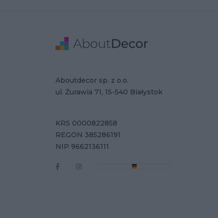
Stopka
Adres
Dane Firmy
Aboutdecor sp. z o.o.
ul. Żurawia 71, 15-540 Białystok
KRS 0000822858
REGON 385286191
NIP 9662136111