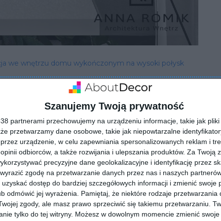
ncja we wnętrzu domu wykończonym na wysoki połysk
Szanujemy Twoją prywatność
8 partnerami przechowujemy na urządzeniu informacje, takie jak pliki 
kże przetwarzamy dane osobowe, takie jak niepowtarzalne identyfikato
przez urządzenie, w celu zapewniania spersonalizowanych reklam i tre
 opinii odbiorców, a także rozwijania i ulepszania produktów.
Za Twoją z
orzystywać precyzyjne dane geolokalizacyjne i identyfikację przez s
 wyrazić zgodę na przetwarzanie danych przez nas i naszych partneró
uzyskać dostęp do bardziej szczegółowych informacji i zmienić swoje 
b odmówić jej wyrażenia.
Pamiętaj, że niektóre rodzaje przetwarzani
ojej zgody, ale masz prawo sprzeciwić się takiemu przetwarzaniu. Tw
nie tylko do tej witryny. Możesz w dowolnym momencie zmienić swoje 