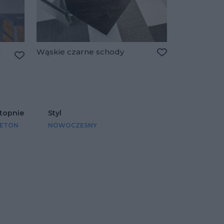
u
Wąskie czarne schody
Dodaj do ulubio
Dodaj do ulubionych
topnie
Styl
ETON
NOWOCZESNY