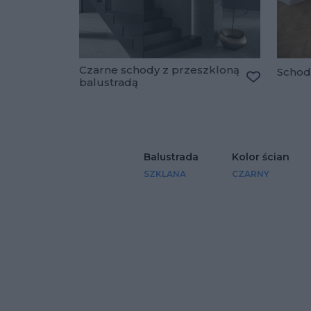
Czarne schody z przeszkloną
Schod
balustradą
Dodaj do u
Balustrada
Kolor ścian
SZKLANA
CZARNY