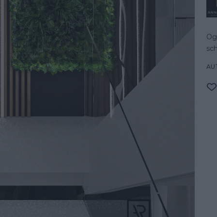
Ogr
sc
AU