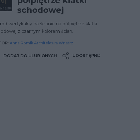
półpiętrze klatki
schodowej
ód wertykalny na ścianie na półpiętrze klatki
hodowej z czarnym kolorem ścian.
TOR:
Anna Romik Architektura Wnętrz
UDOSTĘPNIJ
DODAJ DO ULUBIONYCH