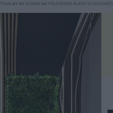
YKALNY NA ŚCIANIE NA PÓŁPIĘTRZE KLATKI SCHODOWEJ