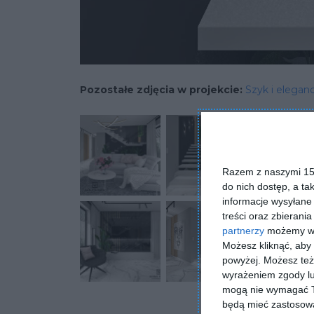
Pozostałe zdjęcia w projekcie:
Szyk i elega
Razem z naszymi 153
do nich dostęp, a ta
informacje wysyłane 
treści oraz zbierania
partnerzy
możemy wyk
Możesz kliknąć, aby
powyżej. Możesz też 
wyrażeniem zgody lu
mogą nie wymagać Tw
będą mieć zastosowa