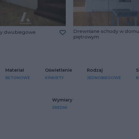
Drewniane schody w dom
y dwubiegowe
piętrowym
Dodaj do ulubionych
lubionych
Materiał
Oświetlenie
Rodzaj
S
BETONOWE
KINKIETY
JEDNOBIEGOWE
B
Wymiary
ŚREDNI