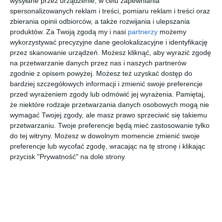
wysyłane przez urządzenie, w celu zapewniania
spersonalizowanych reklam i treści, pomiaru reklam i treści oraz
zbierania opinii odbiorców, a także rozwijania i ulepszania
produktów.
Za Twoją zgodą my i nasi
partnerzy
możemy
wykorzystywać precyzyjne dane geolokalizacyjne i identyfikację
przez skanowanie urządzeń. Możesz kliknąć, aby wyrazić zgodę
na przetwarzanie danych przez nas i naszych partnerów
zgodnie z opisem powyżej. Możesz też uzyskać dostęp do
bardziej szczegółowych informacji i zmienić swoje preferencje
przed wyrażeniem zgody lub odmówić jej wyrażenia.
Pamiętaj,
że niektóre rodzaje przetwarzania danych osobowych mogą nie
INSPIRACJA
wymagać Twojej zgody, ale masz prawo sprzeciwić się takiemu
Ogród i taras w stylu
przetwarzaniu. Twoje preferencje będą mieć zastosowanie tylko
do tej witryny. Możesz w dowolnym momencie zmienić swoje
klasycznym
preferencje lub wycofać zgodę, wracając na tę stronę i klikając
przycisk "Prywatność" na dole strony.
Ogród i taras z żaglem przeciwsłonecznym w stylu
klasycznym.
AUTOR:
JUNG POLSKA