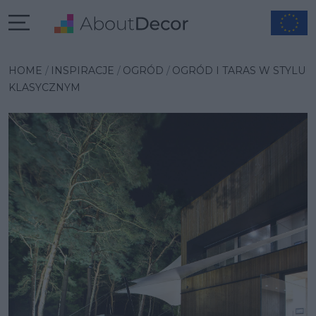
Wybrana inspiracja
HOME
INSPIRACJE
OGRÓD
OGRÓD I TARAS W STYLU
KLASYCZNYM