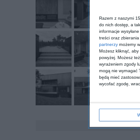
Razem z naszymi 153
do nich dostęp, a ta
informacje wysyłane 
treści oraz zbierania
partnerzy
możemy wyk
Możesz kliknąć, aby
powyżej. Możesz też 
wyrażeniem zgody lu
mogą nie wymagać Tw
będą mieć zastosowa
wycofać zgodę, wraca
W
Komentarze