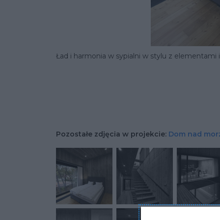
Ład i harmonia w sypialni w stylu z elementami 
Pozostałe zdjęcia w projekcie:
Dom nad morze