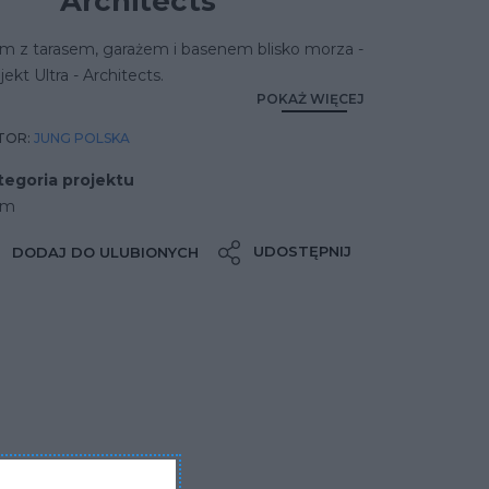
Architects
m z tarasem, garażem i basenem blisko morza -
jekt Ultra - Architects.
POKAŻ WIĘCEJ
TOR:
JUNG POLSKA
tegoria projektu
om
UDOSTĘPNIJ
DODAJ DO ULUBIONYCH