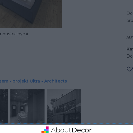
Do
pro
industrialnymi
AU
Ka
D
m - projekt Ultra - Architects