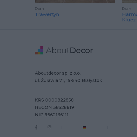
Dom
Dom
Trawertyn
Harmo
Klucz
Stopka
Adres
Dane Firmy
Aboutdecor sp. z o.o.
ul. Żurawia 71, 15-540 Białystok
KRS 0000822858
REGON 385286191
NIP 9662136111