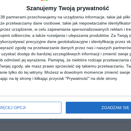
Szanujemy Twoją prywatność
8 partnerami przechowujemy na urządzeniu informacje, takie jak pliki 
kże przetwarzamy dane osobowe, takie jak niepowtarzalne identyfikato
przez urządzenie, w celu zapewniania spersonalizowanych reklam i tre
 opinii odbiorców, a także rozwijania i ulepszania produktów.
Za Twoją z
orzystywać precyzyjne dane geolokalizacyjne i identyfikację przez s
 wyrazić zgodę na przetwarzanie danych przez nas i naszych partneró
uzyskać dostęp do bardziej szczegółowych informacji i zmienić swoje 
b odmówić jej wyrażenia.
Pamiętaj, że niektóre rodzaje przetwarzani
ojej zgody, ale masz prawo sprzeciwić się takiemu przetwarzaniu. Tw
nie tylko do tej witryny. Możesz w dowolnym momencie zmienić swoje 
jąc na tę stronę i klikając przycisk "Prywatność" na dole strony.
IĘCEJ OPCJI
ZGADZAM SIĘ
ZADAJ PYTANIE