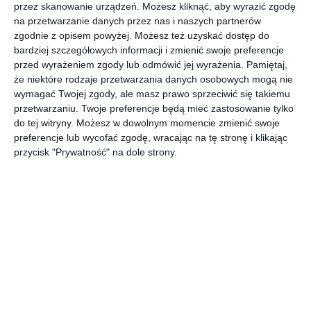
przez skanowanie urządzeń. Możesz kliknąć, aby wyrazić zgodę
Aranżacja ogrodu i basenu przy domu jednorodzinnym.
na przetwarzanie danych przez nas i naszych partnerów
zgodnie z opisem powyżej. Możesz też uzyskać dostęp do
AUTOR:
DESIGNoff
bardziej szczegółowych informacji i zmienić swoje preferencje
przed wyrażeniem zgody lub odmówić jej wyrażenia.
Pamiętaj,
DODAJ DO ULUBIONYCH
że niektóre rodzaje przetwarzania danych osobowych mogą nie
wymagać Twojej zgody, ale masz prawo sprzeciwić się takiemu
UDOSTĘPNIJ
przetwarzaniu. Twoje preferencje będą mieć zastosowanie tylko
do tej witryny. Możesz w dowolnym momencie zmienić swoje
Pozostałe zdjęcia w projekcie:
Projekt domu z ogrodem i
preferencje lub wycofać zgodę, wracając na tę stronę i klikając
basenem
przycisk "Prywatność" na dole strony.