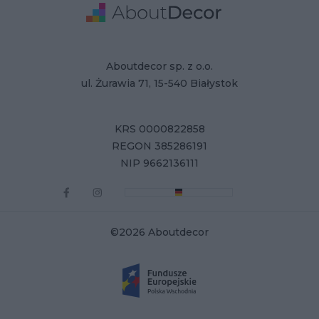
Adres
Dane Firmy
Aboutdecor sp. z o.o.
ul. Żurawia 71, 15-540 Białystok
KRS 0000822858
REGON 385286191
NIP 9662136111
©2026 Aboutdecor