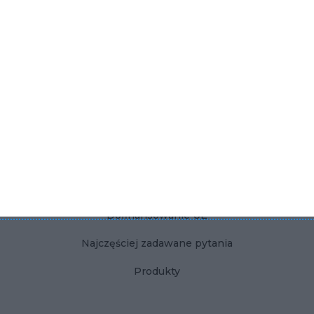
KONTAKT
Dla użytkownika
Dla firmy
Polityka Prywatności
Regulamin
Kontakt
Dofinansowanie UE
Najczęściej zadawane pytania
Produkty