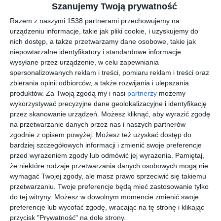
Szanujemy Twoją prywatność
Razem z naszymi 1538 partnerami przechowujemy na
urządzeniu informacje, takie jak pliki cookie, i uzyskujemy do
nich dostęp, a także przetwarzamy dane osobowe, takie jak
niepowtarzalne identyfikatory i standardowe informacje
wysyłane przez urządzenie, w celu zapewniania
spersonalizowanych reklam i treści, pomiaru reklam i treści oraz
zbierania opinii odbiorców, a także rozwijania i ulepszania
produktów.
Za Twoją zgodą my i nasi
partnerzy
możemy
wykorzystywać precyzyjne dane geolokalizacyjne i identyfikację
INSPIRACJA
przez skanowanie urządzeń. Możesz kliknąć, aby wyrazić zgodę
Nowoczesny salon na
na przetwarzanie danych przez nas i naszych partnerów
zgodnie z opisem powyżej. Możesz też uzyskać dostęp do
poddaszu z narożnikiem
bardziej szczegółowych informacji i zmienić swoje preferencje
przed wyrażeniem zgody lub odmówić jej wyrażenia.
Pamiętaj,
że niektóre rodzaje przetwarzania danych osobowych mogą nie
wymagać Twojej zgody, ale masz prawo sprzeciwić się takiemu
Nowoczesny salon na poddaszu z narożnikiem i oknami
przetwarzaniu. Twoje preferencje będą mieć zastosowanie tylko
balkonowymi marki Fakro.
do tej witryny. Możesz w dowolnym momencie zmienić swoje
preferencje lub wycofać zgodę, wracając na tę stronę i klikając
AUTOR:
FAKRO
przycisk "Prywatność" na dole strony.