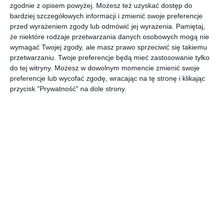
AUTOR:
TISSU Architecture
zgodnie z opisem powyżej. Możesz też uzyskać dostęp do
bardziej szczegółowych informacji i zmienić swoje preferencje
DODAJ DO ULUBIONYCH
przed wyrażeniem zgody lub odmówić jej wyrażenia.
Pamiętaj,
że niektóre rodzaje przetwarzania danych osobowych mogą nie
UDOSTĘPNIJ
wymagać Twojej zgody, ale masz prawo sprzeciwić się takiemu
przetwarzaniu. Twoje preferencje będą mieć zastosowanie tylko
Pozostałe zdjęcia w projekcie:
Dom w Wilanowie
do tej witryny. Możesz w dowolnym momencie zmienić swoje
preferencje lub wycofać zgodę, wracając na tę stronę i klikając
przycisk "Prywatność" na dole strony.