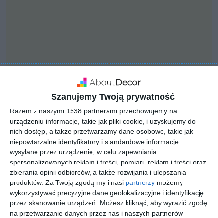
Szanujemy Twoją prywatność
Razem z naszymi 1538 partnerami przechowujemy na
urządzeniu informacje, takie jak pliki cookie, i uzyskujemy do
nich dostęp, a także przetwarzamy dane osobowe, takie jak
INSPIRACJA
niepowtarzalne identyfikatory i standardowe informacje
Nowoczesny dom z
wysyłane przez urządzenie, w celu zapewniania
ogrodem
spersonalizowanych reklam i treści, pomiaru reklam i treści oraz
zbierania opinii odbiorców, a także rozwijania i ulepszania
produktów.
Za Twoją zgodą my i nasi
partnerzy
możemy
wykorzystywać precyzyjne dane geolokalizacyjne i identyfikację
Dom w stylu nowoczesna stodoła w Wilanowie.
przez skanowanie urządzeń. Możesz kliknąć, aby wyrazić zgodę
na przetwarzanie danych przez nas i naszych partnerów