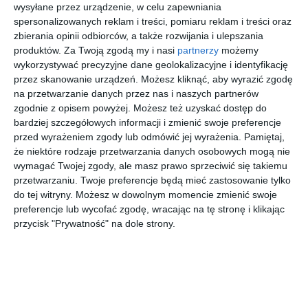
wysyłane przez urządzenie, w celu zapewniania
spersonalizowanych reklam i treści, pomiaru reklam i treści oraz
zbierania opinii odbiorców, a także rozwijania i ulepszania
produktów.
Za Twoją zgodą my i nasi
partnerzy
możemy
wykorzystywać precyzyjne dane geolokalizacyjne i identyfikację
przez skanowanie urządzeń. Możesz kliknąć, aby wyrazić zgodę
na przetwarzanie danych przez nas i naszych partnerów
zgodnie z opisem powyżej. Możesz też uzyskać dostęp do
bardziej szczegółowych informacji i zmienić swoje preferencje
przed wyrażeniem zgody lub odmówić jej wyrażenia.
Pamiętaj,
że niektóre rodzaje przetwarzania danych osobowych mogą nie
INSPIRACJA
wymagać Twojej zgody, ale masz prawo sprzeciwić się takiemu
Nowoczesna, narożna
przetwarzaniu. Twoje preferencje będą mieć zastosowanie tylko
kuchnia
do tej witryny. Możesz w dowolnym momencie zmienić swoje
preferencje lub wycofać zgodę, wracając na tę stronę i klikając
przycisk "Prywatność" na dole strony.
Aranżacja nowoczesnej, narożnej kuchni.
AUTOR:
PEKA
DODAJ DO ULUBIONYCH