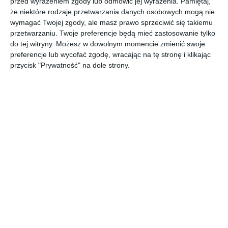
przed wyrażeniem zgody lub odmówić jej wyrażenia.
Pamiętaj,
AUTOR: Redakcja AboutDecor
że niektóre rodzaje przetwarzania danych osobowych mogą nie
DODAJ DO ULUBIONYCH
wymagać Twojej zgody, ale masz prawo sprzeciwić się takiemu
przetwarzaniu. Twoje preferencje będą mieć zastosowanie tylko
UDOSTĘPNIJ
do tej witryny. Możesz w dowolnym momencie zmienić swoje
preferencje lub wycofać zgodę, wracając na tę stronę i klikając
przycisk "Prywatność" na dole strony.
Komentarze
ZADAJ PYTANIE
Inne inspiracje