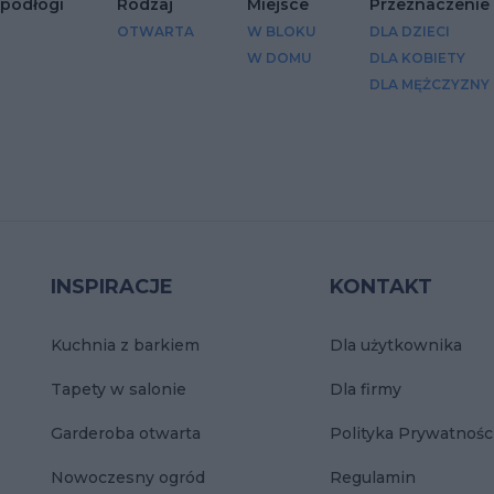
 podłogi
Rodzaj
Miejsce
Przeznaczenie
OTWARTA
W BLOKU
DLA DZIECI
W DOMU
DLA KOBIETY
DLA MĘŻCZYZNY
INSPIRACJE
KONTAKT
Kuchnia z barkiem
Dla użytkownika
Tapety w salonie
Dla firmy
Garderoba otwarta
Polityka Prywatnośc
Nowoczesny ogród
Regulamin