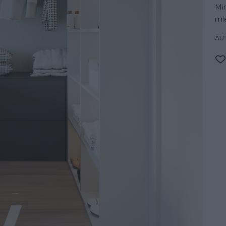
Mi
mi
AU