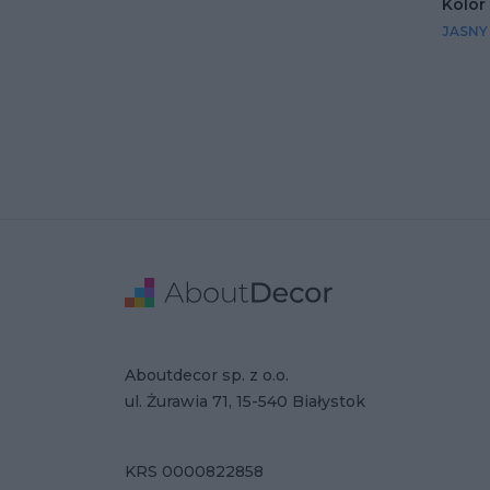
Kolor
JASNY
Stopka
Adres
Dane Firmy
Aboutdecor sp. z o.o.
ul. Żurawia 71, 15-540 Białystok
KRS 0000822858