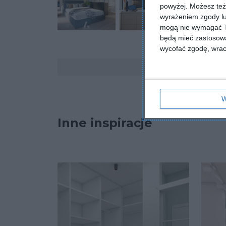
powyżej. Możesz też 
wyrażeniem zgody lu
mogą nie wymagać Tw
będą mieć zastosowa
wycofać zgodę, wraca
Komentarze
W
Inne inspiracje