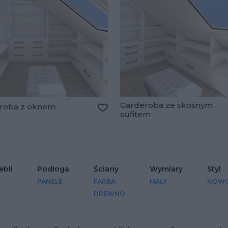
Garderoba ze skośnym
roba z oknem
sufitem
Dodaj do ulubionych
lubionych
ebli
Podłoga
Ściany
Wymiary
Styl
PANELE
FARBA
MAŁY
NOWO
DREWNO