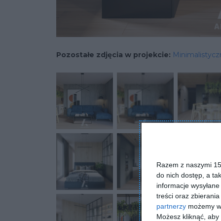
Pozostałe zdjęcia w projekcie:
Minimalistycz
Razem z naszymi 153
do nich dostęp, a ta
informacje wysyłane 
treści oraz zbierania
partnerzy
możemy wyk
Możesz kliknąć, aby