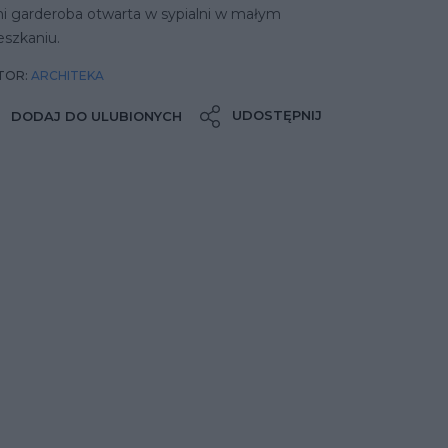
ni garderoba otwarta w sypialni w małym
eszkaniu.
TOR:
ARCHITEKA
UDOSTĘPNIJ
DODAJ DO ULUBIONYCH