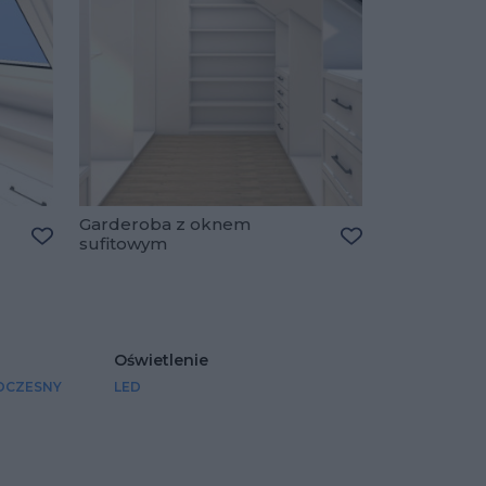
Garderoba z oknem
sufitowym
Dodaj do ulubionych
Dodaj do ulubio
Oświetlenie
CZESNY
LED