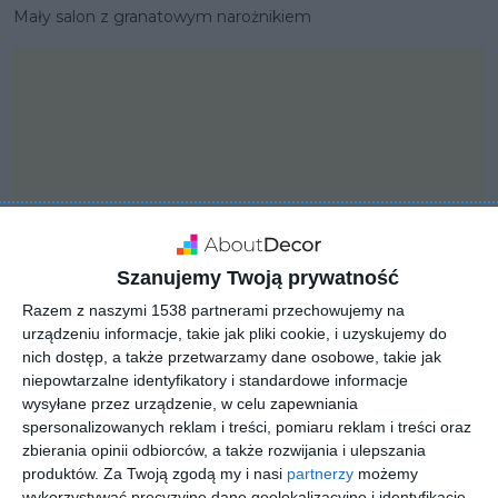
Mały salon z granatowym narożnikiem
Szanujemy Twoją prywatność
Razem z naszymi 1538 partnerami przechowujemy na
urządzeniu informacje, takie jak pliki cookie, i uzyskujemy do
nich dostęp, a także przetwarzamy dane osobowe, takie jak
niepowtarzalne identyfikatory i standardowe informacje
PROJEKT
wysyłane przez urządzenie, w celu zapewniania
Minimalistyczny projekt
spersonalizowanych reklam i treści, pomiaru reklam i treści oraz
wnętrza
zbierania opinii odbiorców, a także rozwijania i ulepszania
produktów.
Za Twoją zgodą my i nasi
partnerzy
możemy
wykorzystywać precyzyjne dane geolokalizacyjne i identyfikację