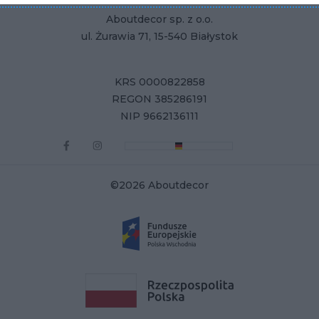
Aboutdecor sp. z o.o.
ul. Żurawia 71, 15-540 Białystok
KRS 0000822858
REGON 385286191
NIP 9662136111
©2026 Aboutdecor