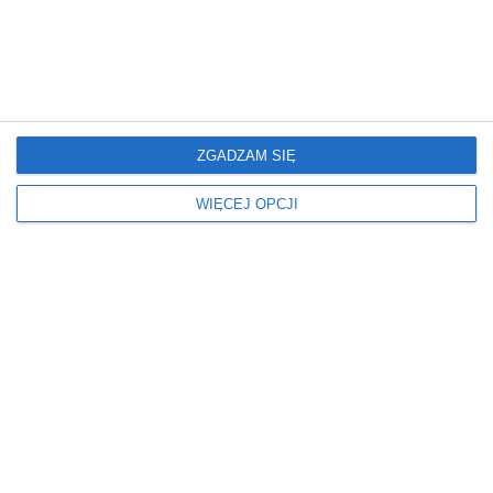
Mieszkanie
Mieszkanie
Glamour: Stwórz sypialnię
Elegancki salon z
marzeń.
nowoczesnym
wykończeniem
ZGADZAM SIĘ
WIĘCEJ OPCJI
Mieszkanie
Mieszkanie
Nowoczesne Mieszkanie
Mieszkanie z