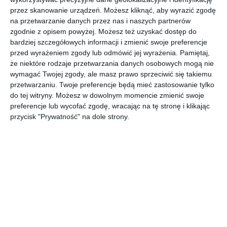
przez skanowanie urządzeń. Możesz kliknąć, aby wyrazić zgodę
Minimalistyczny projekt wnętrza w Szczecinie.
na przetwarzanie danych przez nas i naszych partnerów
POKAŻ WIĘCEJ
zgodnie z opisem powyżej. Możesz też uzyskać dostęp do
bardziej szczegółowych informacji i zmienić swoje preferencje
AUTOR:
ARCHITEKA
przed wyrażeniem zgody lub odmówić jej wyrażenia.
Pamiętaj,
że niektóre rodzaje przetwarzania danych osobowych mogą nie
Kategoria projektu
wymagać Twojej zgody, ale masz prawo sprzeciwić się takiemu
Mieszkanie
przetwarzaniu. Twoje preferencje będą mieć zastosowanie tylko
do tej witryny. Możesz w dowolnym momencie zmienić swoje
UDOSTĘPNIJ
DODAJ DO ULUBIONYCH
preferencje lub wycofać zgodę, wracając na tę stronę i klikając
przycisk "Prywatność" na dole strony.
Pozostałe zdjęcia w projekcie:
Minimalistyczny projekt
wnętrza