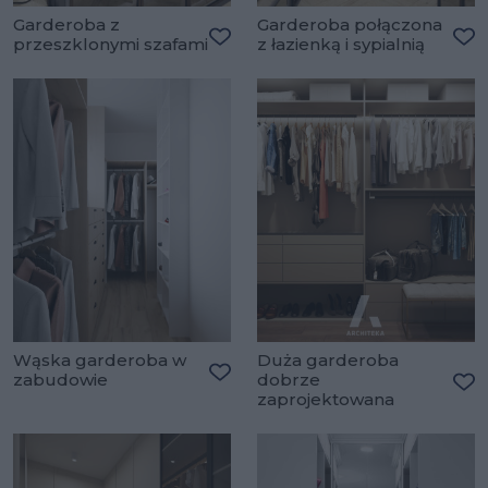
Garderoba z
Garderoba połączona
przeszklonymi szafami
z łazienką i sypialnią
Dodaj do ulubionych
Do
Wąska garderoba w
Duża garderoba
zabudowie
dobrze
Dodaj do ulubionych
zaprojektowana
Do