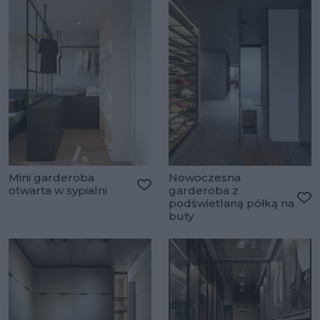
Mini garderoba
Nowoczesna
otwarta w sypialni
garderoba z
Dodaj do ulubionych
podświetlaną półką na
Do
buty