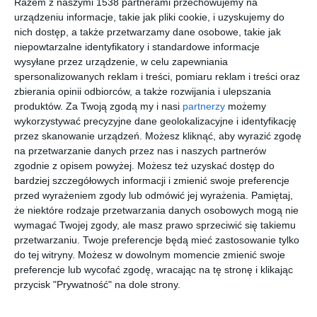
Razem z naszymi 1538 partnerami przechowujemy na
urządzeniu informacje, takie jak pliki cookie, i uzyskujemy do
nich dostęp, a także przetwarzamy dane osobowe, takie jak
niepowtarzalne identyfikatory i standardowe informacje
wysyłane przez urządzenie, w celu zapewniania
spersonalizowanych reklam i treści, pomiaru reklam i treści oraz
zbierania opinii odbiorców, a także rozwijania i ulepszania
Duża otwarta
Podświetlenie Led w
produktów.
Za Twoją zgodą my i nasi
partnerzy
możemy
garderoba w beżach
garderobie
wykorzystywać precyzyjne dane geolokalizacyjne i identyfikację
Dodaj do ulubionych
Do
przez skanowanie urządzeń. Możesz kliknąć, aby wyrazić zgodę
na przetwarzanie danych przez nas i naszych partnerów
zgodnie z opisem powyżej. Możesz też uzyskać dostęp do
bardziej szczegółowych informacji i zmienić swoje preferencje
przed wyrażeniem zgody lub odmówić jej wyrażenia.
Pamiętaj,
że niektóre rodzaje przetwarzania danych osobowych mogą nie
wymagać Twojej zgody, ale masz prawo sprzeciwić się takiemu
przetwarzaniu. Twoje preferencje będą mieć zastosowanie tylko
do tej witryny. Możesz w dowolnym momencie zmienić swoje
preferencje lub wycofać zgodę, wracając na tę stronę i klikając
przycisk "Prywatność" na dole strony.