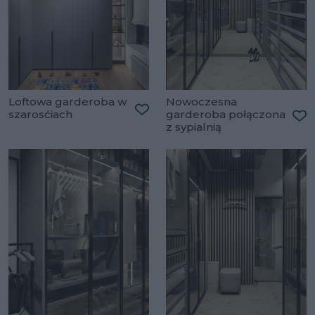
Loftowa garderoba w
Nowoczesna
szarosćiach
garderoba połączona
Dodaj do ulubionych
z sypialnią
Do