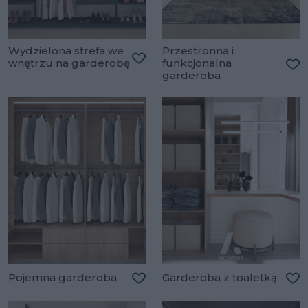
Wydzielona strefa we
Przestronna i
wnętrzu na garderobę
funkcjonalna
Dodaj do ulubionych
garderoba
Do
Pojemna garderoba
Garderoba z toaletką
Dodaj do ulubionych
Do