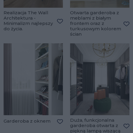
Realizacja The Wall
Otwarta garderoba z
Architektura -
meblami z białym
Minimalizm najlepszy
frontem oraz z
Dodaj do ulubionych
do życia.
turkusowym kolorem
Do
ścian
Duża, funkcjonalna
Garderoba z oknem
garderoba otwarta z
Dodaj do ulubionych
piękną lampą wiszącą
Do