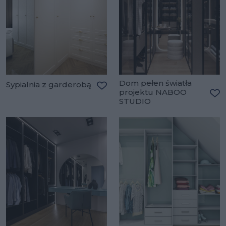
Dom pełen światła
Sypialnia z garderobą
projektu NABOO
Dodaj do ulubionych
STUDIO
Do