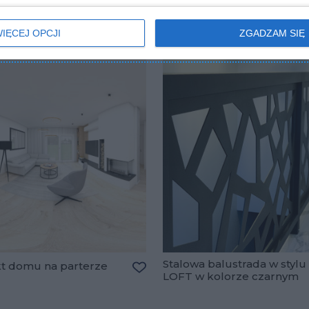
IĘCEJ OPCJI
ZGADZAM SIĘ
Stalowa balustrada w stylu
kt domu na parterze
LOFT w kolorze czarnym
Dodaj do ulubionych
lubionych