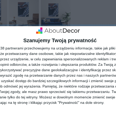
Szanujemy Twoją prywatność
8 partnerami przechowujemy na urządzeniu informacje, takie jak pliki 
kże przetwarzamy dane osobowe, takie jak niepowtarzalne identyfikato
przez urządzenie, w celu zapewniania spersonalizowanych reklam i tre
 opinii odbiorców, a także rozwijania i ulepszania produktów.
Za Twoją z
orzystywać precyzyjne dane geolokalizacyjne i identyfikację przez s
 wyrazić zgodę na przetwarzanie danych przez nas i naszych partneró
ZADAJ PYTANIE
uzyskać dostęp do bardziej szczegółowych informacji i zmienić swoje 
b odmówić jej wyrażenia.
Pamiętaj, że niektóre rodzaje przetwarzani
ojej zgody, ale masz prawo sprzeciwić się takiemu przetwarzaniu. Tw
nie tylko do tej witryny. Możesz w dowolnym momencie zmienić swoje 
jąc na tę stronę i klikając przycisk "Prywatność" na dole strony.