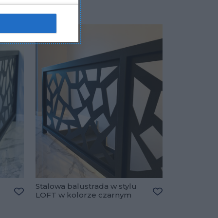
Stalowa balustrada w stylu
LOFT w kolorze czarnym
Dodaj do ulubionych
Dodaj do ulubio