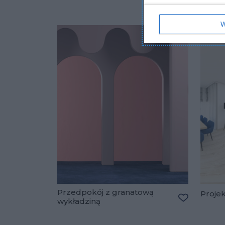
W
Przedpokój z granatową
Proje
wykładziną
Dodaj do u