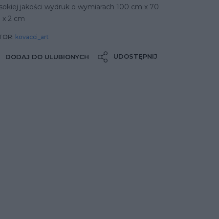
sokiej jakości wydruk o wymiarach 100 cm x 70
 x 2 cm
TOR:
kovacci_art
UDOSTĘPNIJ
DODAJ DO ULUBIONYCH