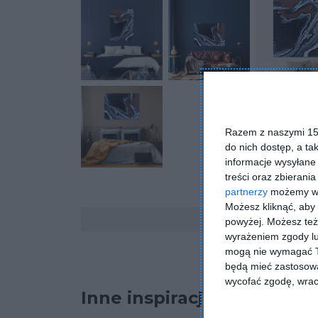
Razem z naszymi 153
do nich dostęp, a ta
informacje wysyłane 
treści oraz zbierania
partnerzy
możemy wyk
Możesz kliknąć, aby
Komentarze
powyżej. Możesz też 
wyrażeniem zgody lu
mogą nie wymagać Tw
będą mieć zastosowa
wycofać zgodę, wraca
Inne inspiracje