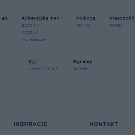
cian
Kolorystyka mebli
Podłoga
Przedpokó
BEŻOWY
PŁYTKI
FOTEL
CZARNY
DREWNIANY
Styl
Wymiary
NOWOCZESNY
ŚREDNI
INSPIRACJE
KONTAKT