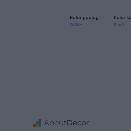
Kolor podłogi
Kolor ś
JASNY
BIAŁY
Stopka
Adres
Dane Firmy