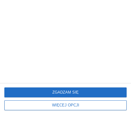
Salon z jadalnią i
Salon z szarym dużym
czerwoną cegłą na
narożnikiem oraz z
ścianie
jasnymi panelami
Dodaj do ulubionych
Do
ZGADZAM SIĘ
Dodatki
Kolor podłogi
BEZ TELEWIZORA
JASNY
WIĘCEJ OPCJI
Kolor ścian
Kolorystyka mebli
BIAŁY
SZARY