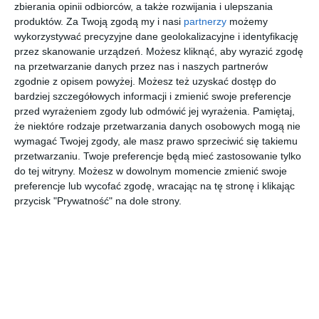
zbierania opinii odbiorców, a także rozwijania i ulepszania
produktów.
Za Twoją zgodą my i nasi
partnerzy
możemy
Projekt wnętrza: Kanon Design - Magdalena Krupczak i
wykorzystywać precyzyjne dane geolokalizacyjne i identyfikację
Karolina Strojecka-Kwapisz Stylizacja sesji zdjęciowej: Paulina
przez skanowanie urządzeń. Możesz kliknąć, aby wyrazić zgodę
Ramlau Autor zdjęć: Karol Otton Mrok.studio
na przetwarzanie danych przez nas i naszych partnerów
zgodnie z opisem powyżej. Możesz też uzyskać dostęp do
AUTOR:
Home Sweet Home PR
bardziej szczegółowych informacji i zmienić swoje preferencje
przed wyrażeniem zgody lub odmówić jej wyrażenia.
Pamiętaj,
DODAJ DO ULUBIONYCH
że niektóre rodzaje przetwarzania danych osobowych mogą nie
wymagać Twojej zgody, ale masz prawo sprzeciwić się takiemu
UDOSTĘPNIJ
przetwarzaniu. Twoje preferencje będą mieć zastosowanie tylko
do tej witryny. Możesz w dowolnym momencie zmienić swoje
Pozostałe zdjęcia w projekcie:
Metamorfoza mieszkania
preferencje lub wycofać zgodę, wracając na tę stronę i klikając
autorstwa pracowni Kanon Design
przycisk "Prywatność" na dole strony.