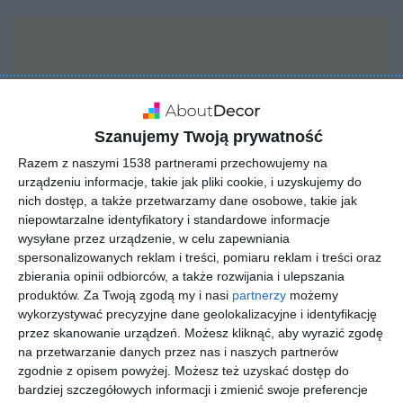
Szanujemy Twoją prywatność
Razem z naszymi 1538 partnerami przechowujemy na
urządzeniu informacje, takie jak pliki cookie, i uzyskujemy do
nich dostęp, a także przetwarzamy dane osobowe, takie jak
niepowtarzalne identyfikatory i standardowe informacje
wysyłane przez urządzenie, w celu zapewniania
spersonalizowanych reklam i treści, pomiaru reklam i treści oraz
zbierania opinii odbiorców, a także rozwijania i ulepszania
produktów.
Za Twoją zgodą my i nasi
partnerzy
możemy
INSPIRACJA
wykorzystywać precyzyjne dane geolokalizacyjne i identyfikację
Metalowo-szklane meble
przez skanowanie urządzeń. Możesz kliknąć, aby wyrazić zgodę
na przetwarzanie danych przez nas i naszych partnerów
zgodnie z opisem powyżej. Możesz też uzyskać dostęp do
bardziej szczegółowych informacji i zmienić swoje preferencje
Metalowo-szklane meble do ogrodu