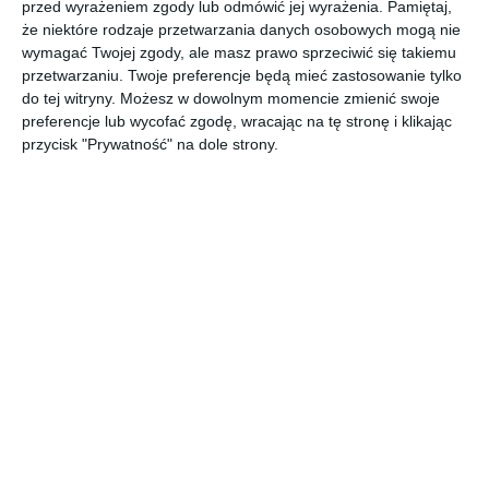
przed wyrażeniem zgody lub odmówić jej wyrażenia.
Pamiętaj,
AUTOR: Redakcja AboutDecor
że niektóre rodzaje przetwarzania danych osobowych mogą nie
wymagać Twojej zgody, ale masz prawo sprzeciwić się takiemu
DODAJ DO ULUBIONYCH
przetwarzaniu. Twoje preferencje będą mieć zastosowanie tylko
do tej witryny. Możesz w dowolnym momencie zmienić swoje
UDOSTĘPNIJ
preferencje lub wycofać zgodę, wracając na tę stronę i klikając
przycisk "Prywatność" na dole strony.
Komentarze
ZADAJ PYTANIE
Inne inspiracje