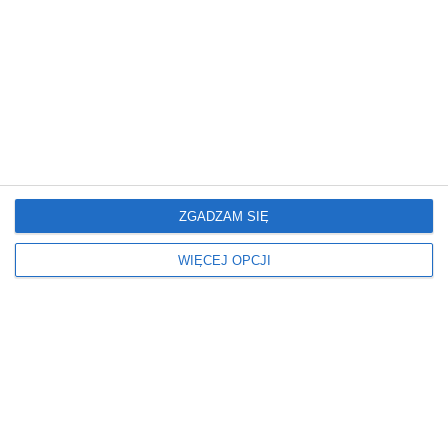
Agd
Blat kolor
ZABUDOWA
SZARY
Blat rodzaj
Fronty kolory
LAMINOWANY
BIAŁE
POMARAŃCZOWE
Fronty lakier
Fronty rodzaj
POŁYSK
FRONTY MEBLOWE
ZGADZAM SIĘ
LAKIEROWANE
WIĘCEJ OPCJI
Kolor podłogi
Kolor ścian
CIEMNY
BIAŁY
POMARAŃCZOWY
Kolorystyka mebli
Oświetlenie
BIAŁY
LED
POMARAŃCZOWY