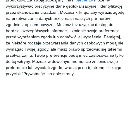
produktów.
Za Twoją zgodą my i nasi
partnerzy
możemy
wykorzystywać precyzyjne dane geolokalizacyjne i identyfikację
przez skanowanie urządzeń. Możesz kliknąć, aby wyrazić zgodę
na przetwarzanie danych przez nas i naszych partnerów
zgodnie z opisem powyżej. Możesz też uzyskać dostęp do
bardziej szczegółowych informacji i zmienić swoje preferencje
przed wyrażeniem zgody lub odmówić jej wyrażenia.
Pamiętaj,
że niektóre rodzaje przetwarzania danych osobowych mogą nie
INSPIRACJA
wymagać Twojej zgody, ale masz prawo sprzeciwić się takiemu
Kuchnia z
przetwarzaniu. Twoje preferencje będą mieć zastosowanie tylko
pomarańczowym
do tej witryny. Możesz w dowolnym momencie zmienić swoje
motywem
preferencje lub wycofać zgodę, wracając na tę stronę i klikając
przycisk "Prywatność" na dole strony.
Aranżacja kuchni z pomarańczowym motywem.
AUTOR:
Magnat Magia Szlachetnych Barw
DODAJ DO ULUBIONYCH
UDOSTĘPNIJ