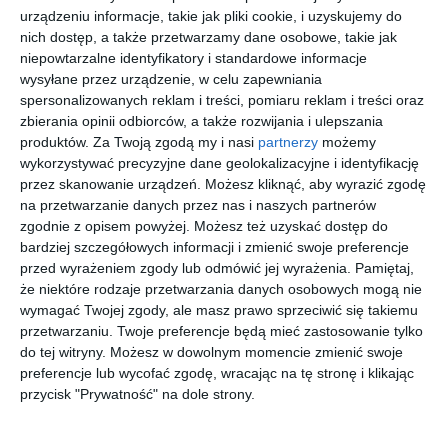
urządzeniu informacje, takie jak pliki cookie, i uzyskujemy do
nich dostęp, a także przetwarzamy dane osobowe, takie jak
niepowtarzalne identyfikatory i standardowe informacje
wysyłane przez urządzenie, w celu zapewniania
spersonalizowanych reklam i treści, pomiaru reklam i treści oraz
zbierania opinii odbiorców, a także rozwijania i ulepszania
produktów.
Za Twoją zgodą my i nasi
partnerzy
możemy
wykorzystywać precyzyjne dane geolokalizacyjne i identyfikację
przez skanowanie urządzeń. Możesz kliknąć, aby wyrazić zgodę
na przetwarzanie danych przez nas i naszych partnerów
zgodnie z opisem powyżej. Możesz też uzyskać dostęp do
bardziej szczegółowych informacji i zmienić swoje preferencje
INSPIRACJA
przed wyrażeniem zgody lub odmówić jej wyrażenia.
Pamiętaj,
Kuchnia w stylu
że niektóre rodzaje przetwarzania danych osobowych mogą nie
wymagać Twojej zgody, ale masz prawo sprzeciwić się takiemu
skandynawskim z
przetwarzaniu. Twoje preferencje będą mieć zastosowanie tylko
drewnianym blatem
do tej witryny. Możesz w dowolnym momencie zmienić swoje
preferencje lub wycofać zgodę, wracając na tę stronę i klikając
roboczym oraz
przycisk "Prywatność" na dole strony.
ergonomicznymi