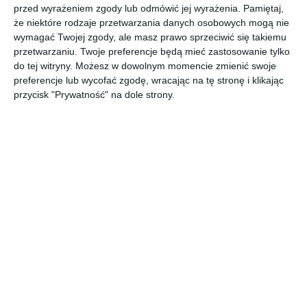
Praktyczność - to główne zalety kostki brukowej
przed wyrażeniem zgody lub odmówić jej wyrażenia.
Pamiętaj,
wykorzystywanej przed wejściem do domu z ogrodu.
że niektóre rodzaje przetwarzania danych osobowych mogą nie
wymagać Twojej zgody, ale masz prawo sprzeciwić się takiemu
AUTOR: Redakcja AboutDecor
przetwarzaniu. Twoje preferencje będą mieć zastosowanie tylko
do tej witryny. Możesz w dowolnym momencie zmienić swoje
DODAJ DO ULUBIONYCH
preferencje lub wycofać zgodę, wracając na tę stronę i klikając
przycisk "Prywatność" na dole strony.
UDOSTĘPNIJ
Komentarze
ZADAJ PYTANIE
Inne inspiracje