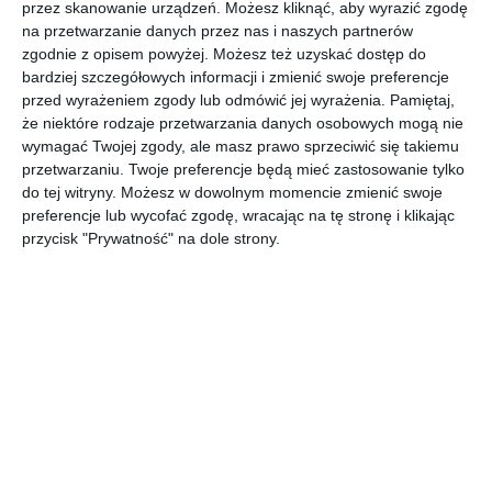
przez skanowanie urządzeń. Możesz kliknąć, aby wyrazić zgodę
na przetwarzanie danych przez nas i naszych partnerów
zgodnie z opisem powyżej. Możesz też uzyskać dostęp do
bardziej szczegółowych informacji i zmienić swoje preferencje
przed wyrażeniem zgody lub odmówić jej wyrażenia.
Pamiętaj,
że niektóre rodzaje przetwarzania danych osobowych mogą nie
wymagać Twojej zgody, ale masz prawo sprzeciwić się takiemu
przetwarzaniu. Twoje preferencje będą mieć zastosowanie tylko
do tej witryny. Możesz w dowolnym momencie zmienić swoje
INSPIRACJA
preferencje lub wycofać zgodę, wracając na tę stronę i klikając
Kolor chrom baterii w
przycisk "Prywatność" na dole strony.
kuchni
Kolor chrom baterii w kuchni marki KLUDI.
AUTOR:
KLUDI
DODAJ DO ULUBIONYCH
UDOSTĘPNIJ