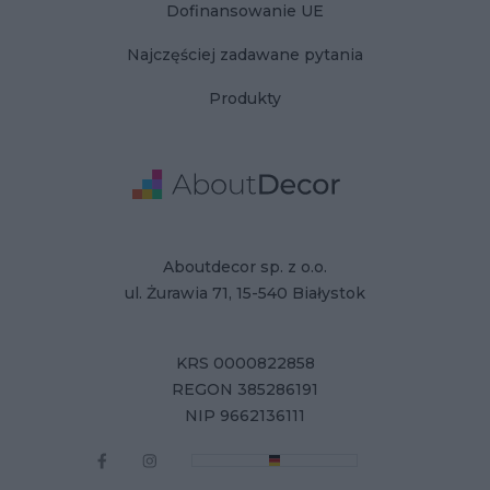
Dofinansowanie UE
Najczęściej zadawane pytania
Produkty
Adres
Dane Firmy
Aboutdecor sp. z o.o.
ul. Żurawia 71, 15-540 Białystok
KRS 0000822858
REGON 385286191
NIP 9662136111