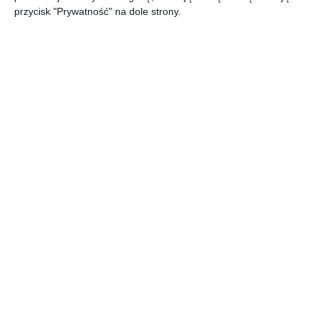
parametrów technicznych w formie prostej i przejrzystej
przycisk "Prywatność" na dole strony.
tabeli. Zobacz cały https://bit.ly/aboutdecor
AUTOR:
DOLLE
DODAJ DO ULUBIONYCH
UDOSTĘPNIJ
Pozostałe zdjęcia w projekcie:
Katalog schody do domu
2024