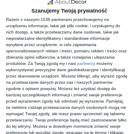
Szanujemy Twoją prywatność
Razem z naszymi 1538 partnerami przechowujemy na
urządzeniu informacje, takie jak pliki cookie, i uzyskujemy do
nich dostęp, a także przetwarzamy dane osobowe, takie jak
niepowtarzalne identyfikatory i standardowe informacje
wysyłane przez urządzenie, w celu zapewniania
spersonalizowanych reklam i treści, pomiaru reklam i treści oraz
zbierania opinii odbiorców, a także rozwijania i ulepszania
INSPIRACJA
produktów.
Za Twoją zgodą my i nasi
partnerzy
możemy
Katalog schody do domu
wykorzystywać precyzyjne dane geolokalizacyjne i identyfikację
2024
przez skanowanie urządzeń. Możesz kliknąć, aby wyrazić zgodę
na przetwarzanie danych przez nas i naszych partnerów
zgodnie z opisem powyżej. Możesz też uzyskać dostęp do
bardziej szczegółowych informacji i zmienić swoje preferencje
Ponad 7000 modeli schodów! Katalog powstał, aby wspierać
przed wyrażeniem zgody lub odmówić jej wyrażenia.
Pamiętaj,
pracę profesjonalistów w swojej dziedzinie. Każdy produkt
że niektóre rodzaje przetwarzania danych osobowych mogą nie
posiada zdjęcie wizerunkowe, nazwę, parametry techniczne,
wymagać Twojej zgody, ale masz prawo sprzeciwić się takiemu
lata gwarancji oraz materiały, z których jest wykonany. Po
przetwarzaniu. Twoje preferencje będą mieć zastosowanie tylko
do tej witryny. Możesz w dowolnym momencie zmienić swoje
każdej kategorii przygotowywane jest zestawienie
preferencje lub wycofać zgodę, wracając na tę stronę i klikając