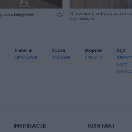
Drewniane schody w dom
y dwubiegowe
piętrowym
Dodaj do ulubionych
lubionych
n
Materiał
Rodzaj
Stopnie
Styl
METALOWE
KRĘCONE
DREWNO
INDUST
LOFT
NOWOC
INSPIRACJE
KONTAKT