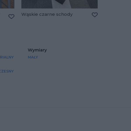
u
Wąskie czarne schody
Dodaj do ulubio
Dodaj do ulubionych
Wymiary
RIALNY
MAŁY
ZESNY