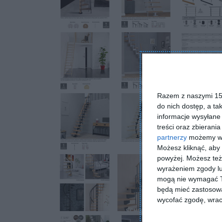
Razem z naszymi 153
do nich dostęp, a ta
informacje wysyłane 
treści oraz zbierania
partnerzy
możemy wyk
Możesz kliknąć, aby
powyżej. Możesz też 
wyrażeniem zgody lu
mogą nie wymagać Tw
będą mieć zastosowa
wycofać zgodę, wraca