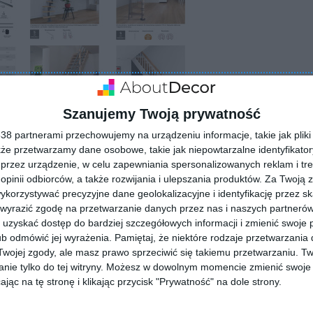
Szanujemy Twoją prywatność
8 partnerami przechowujemy na urządzeniu informacje, takie jak pliki 
kże przetwarzamy dane osobowe, takie jak niepowtarzalne identyfikato
przez urządzenie, w celu zapewniania spersonalizowanych reklam i tre
 opinii odbiorców, a także rozwijania i ulepszania produktów.
Za Twoją z
orzystywać precyzyjne dane geolokalizacyjne i identyfikację przez s
 wyrazić zgodę na przetwarzanie danych przez nas i naszych partneró
uzyskać dostęp do bardziej szczegółowych informacji i zmienić swoje 
b odmówić jej wyrażenia.
Pamiętaj, że niektóre rodzaje przetwarzani
ojej zgody, ale masz prawo sprzeciwić się takiemu przetwarzaniu. Tw
nie tylko do tej witryny. Możesz w dowolnym momencie zmienić swoje 
jąc na tę stronę i klikając przycisk "Prywatność" na dole strony.