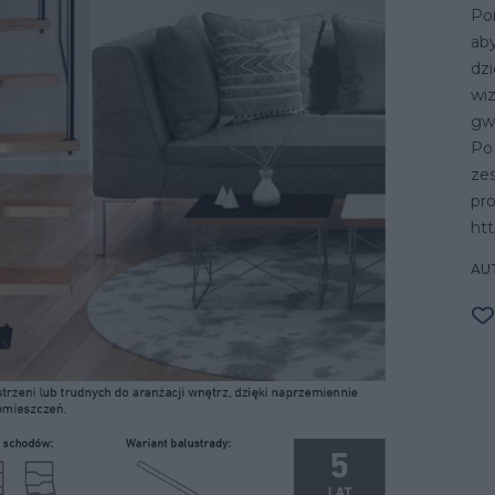
Po
aby
dzi
wi
gwa
Po
ze
pro
htt
AU