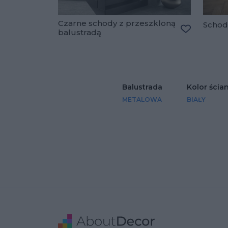
Czarne schody z przeszkloną
Schod
balustradą
Dodaj do u
Balustrada
Kolor ścia
METALOWA
BIAŁY
Stopka
Adres
Dane Firmy