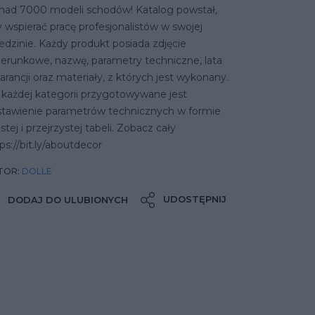
nad 7000 modeli schodów! Katalog powstał,
 wspierać pracę profesjonalistów w swojej
edzinie. Każdy produkt posiada zdjęcie
zerunkowe, nazwę, parametry techniczne, lata
rancji oraz materiały, z których jest wykonany.
 każdej kategorii przygotowywane jest
stawienie parametrów technicznych w formie
stej i przejrzystej tabeli. Zobacz cały
ps://bit.ly/aboutdecor
TOR:
DOLLE
UDOSTĘPNIJ
DODAJ DO ULUBIONYCH