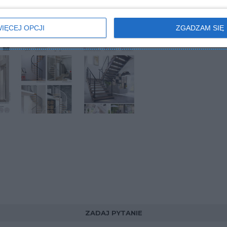
IĘCEJ OPCJI
ZGADZAM SIĘ
ZADAJ PYTANIE