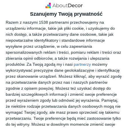
Szanujemy Twoją prywatność
Razem z naszymi 1538 partnerami przechowujemy na
urządzeniu informacje, takie jak pliki cookie, i uzyskujemy do
nich dostęp, a także przetwarzamy dane osobowe, takie jak
niepowtarzalne identyfikatory i standardowe informacje
wysyłane przez urządzenie, w celu zapewniania
spersonalizowanych reklam i treści, pomiaru reklam i treści oraz
INSPIRACJA
zbierania opinii odbiorców, a także rozwijania i ulepszania
Katalog schody do domu
produktów.
Za Twoją zgodą my i nasi
partnerzy
możemy
2024
wykorzystywać precyzyjne dane geolokalizacyjne i identyfikację
przez skanowanie urządzeń. Możesz kliknąć, aby wyrazić zgodę
na przetwarzanie danych przez nas i naszych partnerów
zgodnie z opisem powyżej. Możesz też uzyskać dostęp do
Ponad 7000 modeli schodów! Katalog powstał, aby wspierać
bardziej szczegółowych informacji i zmienić swoje preferencje
przed wyrażeniem zgody lub odmówić jej wyrażenia.
Pamiętaj,
pracę profesjonalistów w swojej dziedzinie. Każdy produkt
że niektóre rodzaje przetwarzania danych osobowych mogą nie
posiada zdjęcie wizerunkowe, nazwę, parametry techniczne,
wymagać Twojej zgody, ale masz prawo sprzeciwić się takiemu
lata gwarancji oraz materiały, z których jest wykonany. Po
przetwarzaniu. Twoje preferencje będą mieć zastosowanie tylko
każdej kategorii przygotowywane jest zestawienie
do tej witryny. Możesz w dowolnym momencie zmienić swoje