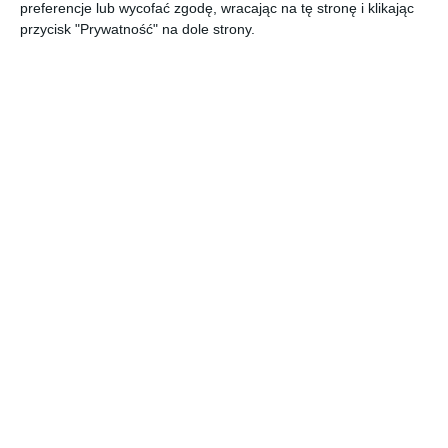
parametrów technicznych w formie prostej i przejrzystej
preferencje lub wycofać zgodę, wracając na tę stronę i klikając
tabeli. Zobacz cały https://bit.ly/aboutdecor
przycisk "Prywatność" na dole strony.
AUTOR:
DOLLE
DODAJ DO ULUBIONYCH
UDOSTĘPNIJ
Pozostałe zdjęcia w projekcie:
Katalog schody do domu
2024