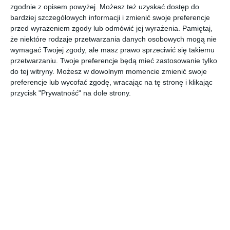
zgodnie z opisem powyżej. Możesz też uzyskać dostęp do
AUTOR: Redakcja AboutDecor
bardziej szczegółowych informacji i zmienić swoje preferencje
przed wyrażeniem zgody lub odmówić jej wyrażenia.
Pamiętaj,
DODAJ DO ULUBIONYCH
że niektóre rodzaje przetwarzania danych osobowych mogą nie
wymagać Twojej zgody, ale masz prawo sprzeciwić się takiemu
UDOSTĘPNIJ
przetwarzaniu. Twoje preferencje będą mieć zastosowanie tylko
do tej witryny. Możesz w dowolnym momencie zmienić swoje
preferencje lub wycofać zgodę, wracając na tę stronę i klikając
Komentarze
przycisk "Prywatność" na dole strony.
ZADAJ PYTANIE
Inne inspiracje