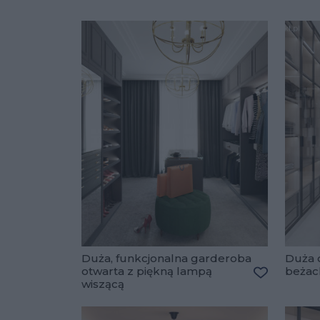
Duża, funkcjonalna garderoba
Duża 
otwarta z piękną lampą
beżac
wiszącą
Dodaj do u