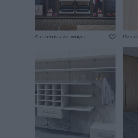
Garderoba we wnęce
Dziec
Dodaj do u