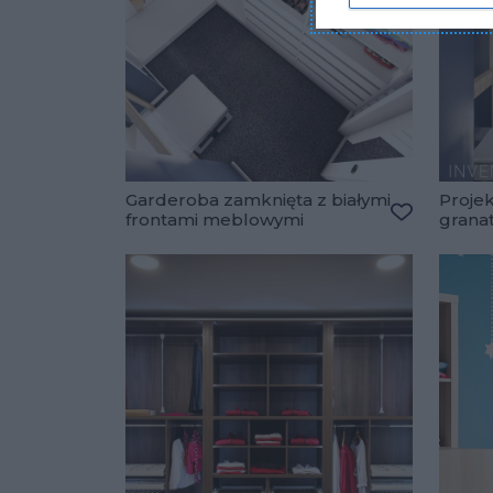
Garderoba zamknięta z białymi
Proje
frontami meblowymi
grana
Dodaj do u