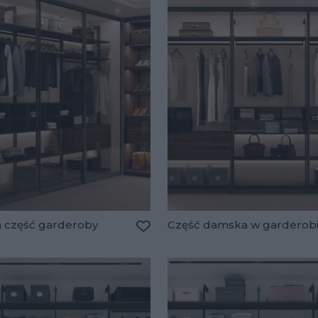
 część garderoby
Część damska w garderob
Dodaj do ulubionych
lubionych