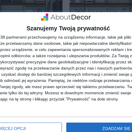
Szanujemy Twoją prywatność
8 partnerami przechowujemy na urządzeniu informacje, takie jak pliki 
kże przetwarzamy dane osobowe, takie jak niepowtarzalne identyfikato
przez urządzenie, w celu zapewniania spersonalizowanych reklam i tre
 opinii odbiorców, a także rozwijania i ulepszania produktów.
Za Twoją z
orzystywać precyzyjne dane geolokalizacyjne i identyfikację przez s
 wyrazić zgodę na przetwarzanie danych przez nas i naszych partneró
Wydzielona strefa we wnęt
roba we wnętrzu
uzyskać dostęp do bardziej szczegółowych informacji i zmienić swoje 
na garderobę
b odmówić jej wyrażenia.
Pamiętaj, że niektóre rodzaje przetwarzani
Dodaj do ulubionych
lubionych
ojej zgody, ale masz prawo sprzeciwić się takiemu przetwarzaniu. Tw
nie tylko do tej witryny. Możesz w dowolnym momencie zmienić swoje 
jąc na tę stronę i klikając przycisk "Prywatność" na dole strony.
IĘCEJ OPCJI
ZGADZAM SIĘ