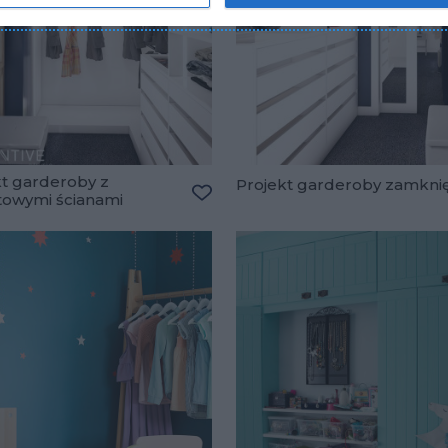
kt garderoby z
Projekt garderoby zamknię
towymi ścianami
lubionych
Dodaj do ulubionych