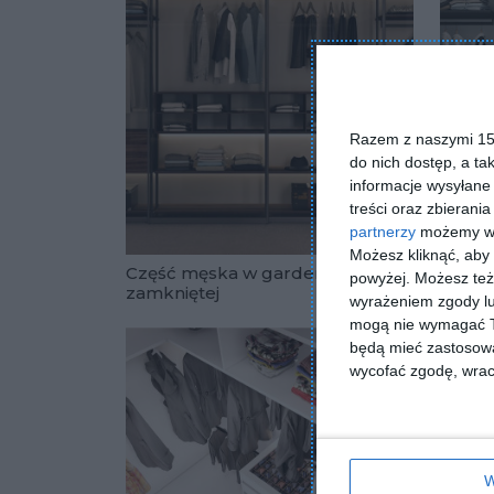
Razem z naszymi 153
do nich dostęp, a ta
informacje wysyłane 
treści oraz zbierania
partnerzy
możemy wyk
Możesz kliknąć, aby
Część męska w garderobie
Garde
powyżej. Możesz też 
zamkniętej
wyrażeniem zgody lu
Dodaj do u
mogą nie wymagać Tw
będą mieć zastosowa
wycofać zgodę, wraca
W