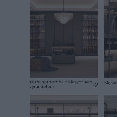
Duża garderoba z klasycznym
Męska
żyrandolem
Dodaj do u