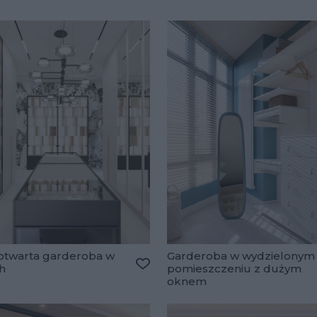
otwarta garderoba w
Garderoba w wydzielonym
h
pomieszczeniu z dużym
Dodaj do ulubionych
oknem
lubionych