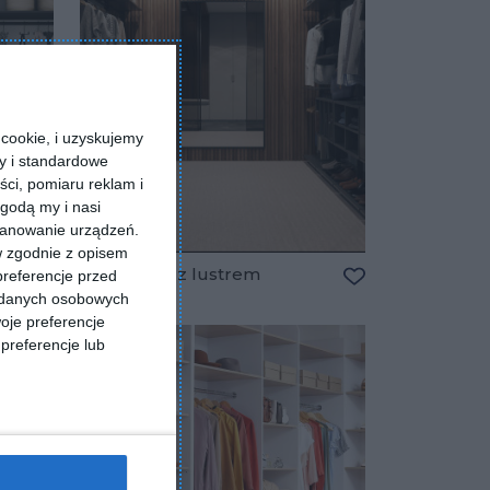
cookie, i uzyskujemy
ry i standardowe
ści, pomiaru reklam i
godą my i nasi
kanowanie urządzeń.
w zgodnie z opisem
rzu
Garderoba z lustrem
preferencje przed
a danych osobowych
Dodaj do ulubio
Dodaj do ulubionych
oje preferencje
preferencje lub