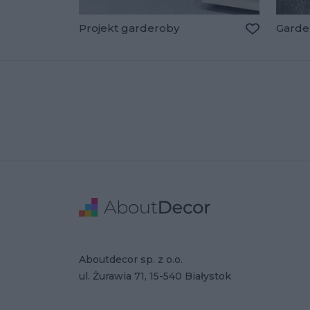
Projekt garderoby
Garder
Dodaj do u
Stopka
Adres
Dane Firmy
Aboutdecor sp. z o.o.
ul. Żurawia 71, 15-540 Białystok