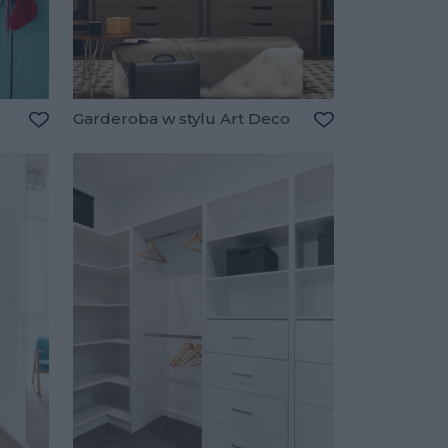
Garderoba w stylu Art Deco
Dodaj do ulubionych
Dodaj do ulubio