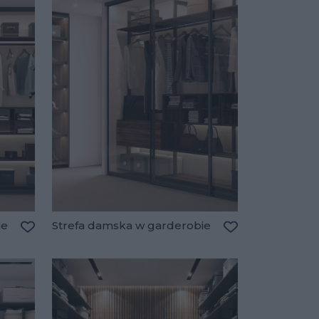
ie
Strefa damska w garderobie
Dodaj do ulubionych
Dodaj do ulubio