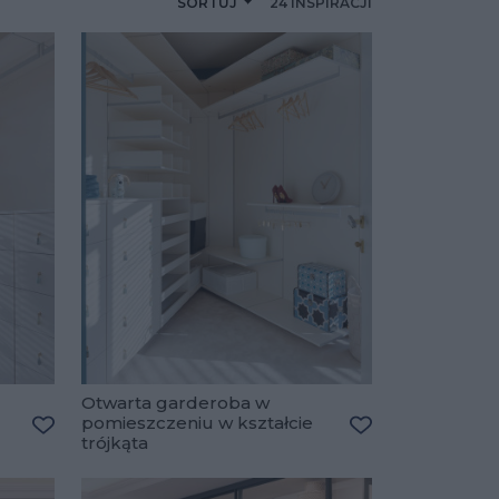
SORTUJ
24 INSPIRACJI
Otwarta garderoba w
pomieszczeniu w kształcie
trójkąta
Dodaj do ulubionych
Dodaj do ulubio