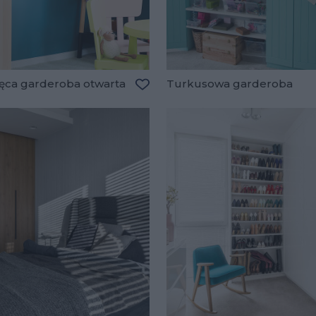
ięca garderoba otwarta
Turkusowa garderoba
lubionych
Dodaj do ulubionych