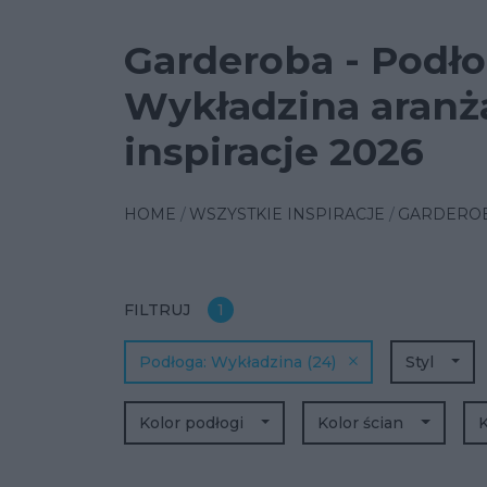
Garderoba - Podł
Wykładzina aranża
inspiracje 2026
HOME
WSZYSTKIE INSPIRACJE
GARDERO
FILTRUJ
1
Podłoga
Wykładzina
(24)
Styl
Kolor podłogi
Kolor ścian
K