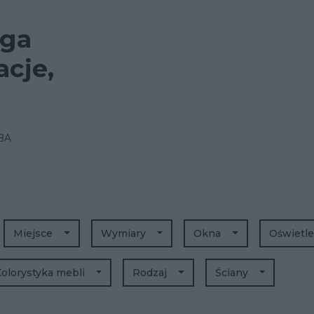
oga
cje,
BA
Miejsce
Wymiary
Okna
Oświetl
olorystyka mebli
Rodzaj
Ściany