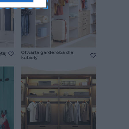
Otwarta garderoba dla
tej
kobiety
Dodaj do ulubionych
Dodaj do ulubio