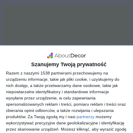
Szanujemy Twoją prywatność
Razem z naszymi 1538 partnerami przechowujemy na
urządzeniu informacje, takie jak pliki cookie, i uzyskujemy do
nich dostęp, a także przetwarzamy dane osobowe, takie jak
niepowtarzalne identyfikatory i standardowe informacje
wysyłane przez urządzenie, w celu zapewniania
INSPIRACJA
spersonalizowanych reklam i treści, pomiaru reklam i treści oraz
Duży ogród z ogrodem
zbierania opinii odbiorców, a także rozwijania i ulepszania
produktów.
Za Twoją zgodą my i nasi
partnerzy
możemy
wykorzystywać precyzyjne dane geolokalizacyjne i identyfikację
przez skanowanie urządzeń. Możesz kliknąć, aby wyrazić zgodę
Aranżacja dużego ogrodu z ogrodem.