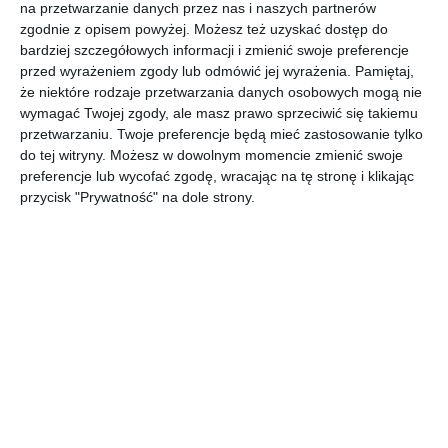
na przetwarzanie danych przez nas i naszych partnerów
AUTOR:
JUNG POLSKA
zgodnie z opisem powyżej. Możesz też uzyskać dostęp do
bardziej szczegółowych informacji i zmienić swoje preferencje
DODAJ DO ULUBIONYCH
przed wyrażeniem zgody lub odmówić jej wyrażenia.
Pamiętaj,
że niektóre rodzaje przetwarzania danych osobowych mogą nie
UDOSTĘPNIJ
wymagać Twojej zgody, ale masz prawo sprzeciwić się takiemu
przetwarzaniu. Twoje preferencje będą mieć zastosowanie tylko
Pozostałe zdjęcia w projekcie:
Nowoczesny projekt
do tej witryny. Możesz w dowolnym momencie zmienić swoje
domu z dużą powierzchnią użytkową
preferencje lub wycofać zgodę, wracając na tę stronę i klikając
przycisk "Prywatność" na dole strony.