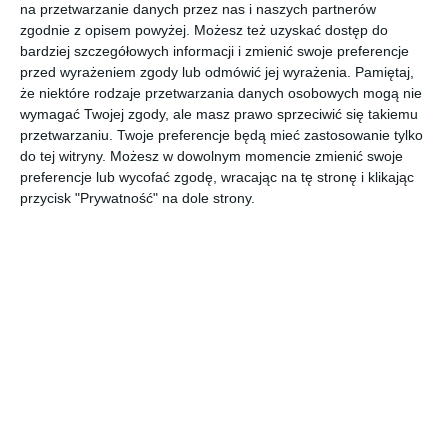
na przetwarzanie danych przez nas i naszych partnerów
zgodnie z opisem powyżej. Możesz też uzyskać dostęp do
bardziej szczegółowych informacji i zmienić swoje preferencje
Nowoczesny projekt domu z dużą powierzchnią użytkową
przed wyrażeniem zgody lub odmówić jej wyrażenia.
Pamiętaj,
oraz z dużym ogrodem.
że niektóre rodzaje przetwarzania danych osobowych mogą nie
POKAŻ WIĘCEJ
wymagać Twojej zgody, ale masz prawo sprzeciwić się takiemu
przetwarzaniu. Twoje preferencje będą mieć zastosowanie tylko
AUTOR:
JUNG POLSKA
do tej witryny. Możesz w dowolnym momencie zmienić swoje
preferencje lub wycofać zgodę, wracając na tę stronę i klikając
Kategoria projektu
przycisk "Prywatność" na dole strony.
Dom
UDOSTĘPNIJ
DODAJ DO ULUBIONYCH
Pozostałe zdjęcia w projekcie:
Nowoczesny projekt
domu z dużą powierzchnią użytkową