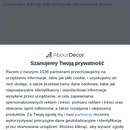
Drewniane schody jednobiegowe i boazeria na ścianie
Szanujemy Twoją prywatność
Razem z naszymi 1538 partnerami przechowujemy na
urządzeniu informacje, takie jak pliki cookie, i uzyskujemy do
nich dostęp, a także przetwarzamy dane osobowe, takie jak
niepowtarzalne identyfikatory i standardowe informacje
wysyłane przez urządzenie, w celu zapewniania
PROJEKT
spersonalizowanych reklam i treści, pomiaru reklam i treści oraz
Nowoczesny projekt
zbierania opinii odbiorców, a także rozwijania i ulepszania
produktów.
Za Twoją zgodą my i nasi
partnerzy
możemy
domu z dużą
wykorzystywać precyzyjne dane geolokalizacyjne i identyfikację
powierzchnią użytkową
przez skanowanie urządzeń. Możesz kliknąć, aby wyrazić zgodę