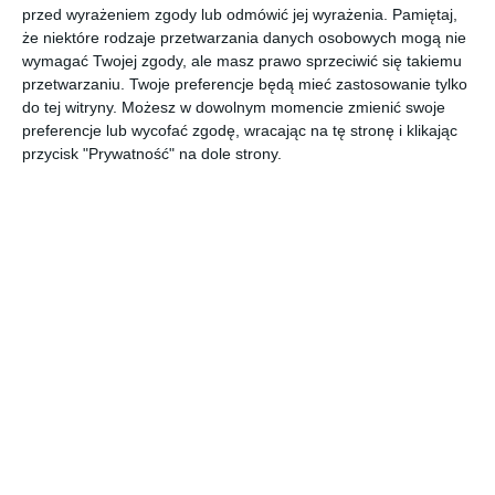
Wykorzystanie kostki brukowej w domu w nowoczesnym
przed wyrażeniem zgody lub odmówić jej wyrażenia.
Pamiętaj,
że niektóre rodzaje przetwarzania danych osobowych mogą nie
stylu.
wymagać Twojej zgody, ale masz prawo sprzeciwić się takiemu
AUTOR: Redakcja AboutDecor
przetwarzaniu. Twoje preferencje będą mieć zastosowanie tylko
do tej witryny. Możesz w dowolnym momencie zmienić swoje
DODAJ DO ULUBIONYCH
preferencje lub wycofać zgodę, wracając na tę stronę i klikając
przycisk "Prywatność" na dole strony.
UDOSTĘPNIJ
Komentarze
ZADAJ PYTANIE
Inne inspiracje