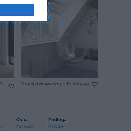
o-
Pokój dziewczyny z huśtawką
Dodaj do ulubio
Dodaj do ulubionych
Okna
Podłoga
U
ZASŁONY
DYWAN