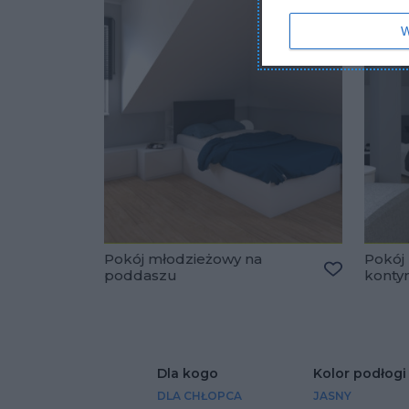
W
Pokój młodzieżowy na
Pokój
poddaszu
konty
Dodaj do u
Dla kogo
Kolor podłogi
DLA CHŁOPCA
JASNY