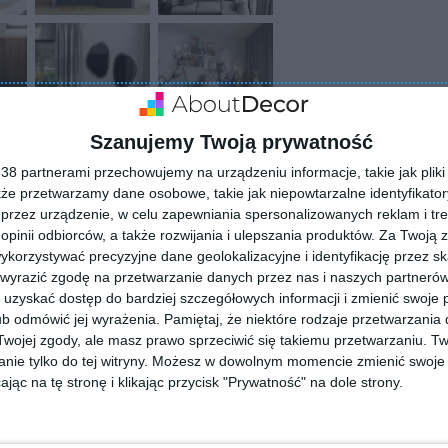
Szanujemy Twoją prywatność
8 partnerami przechowujemy na urządzeniu informacje, takie jak pliki 
kże przetwarzamy dane osobowe, takie jak niepowtarzalne identyfikato
ZADAJ PYTANIE
przez urządzenie, w celu zapewniania spersonalizowanych reklam i tre
 opinii odbiorców, a także rozwijania i ulepszania produktów.
Za Twoją z
orzystywać precyzyjne dane geolokalizacyjne i identyfikację przez s
 wyrazić zgodę na przetwarzanie danych przez nas i naszych partneró
uzyskać dostęp do bardziej szczegółowych informacji i zmienić swoje 
b odmówić jej wyrażenia.
Pamiętaj, że niektóre rodzaje przetwarzani
ojej zgody, ale masz prawo sprzeciwić się takiemu przetwarzaniu. Tw
nie tylko do tej witryny. Możesz w dowolnym momencie zmienić swoje 
jąc na tę stronę i klikając przycisk "Prywatność" na dole strony.