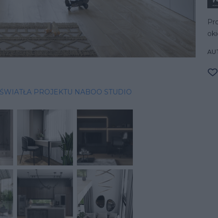
Pr
ok
AU
ŚWIATŁA PROJEKTU NABOO STUDIO