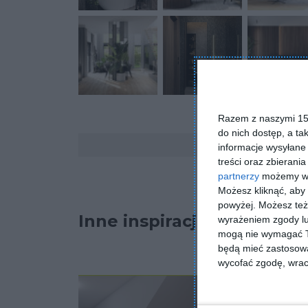
Razem z naszymi 153
do nich dostęp, a ta
Komentarze
informacje wysyłane 
treści oraz zbierania
partnerzy
możemy wyk
Możesz kliknąć, aby
powyżej. Możesz też 
Inne inspiracje
wyrażeniem zgody lu
mogą nie wymagać Tw
będą mieć zastosowa
wycofać zgodę, wraca