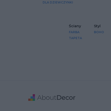
DLA DZIEWCZYNKI
Ściany
Styl
FARBA
BOHO
TAPETA
Stopka
Adres
Dane Firmy