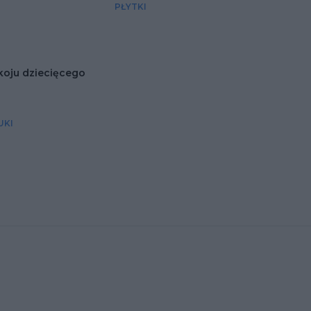
PŁYTKI
oju dziecięcego
UKI