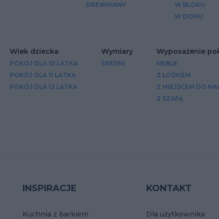
DREWNIANY
W BLOKU
W DOMU
Wiek dziecka
Wymiary
Wyposażenie pok
POKÓJ DLA 10 LATKA
ŚREDNI
MEBLE
POKÓJ DLA 11 LATKA
Z ŁÓŻKIEM
POKÓJ DLA 12 LATKA
Z MIEJSCEM DO NA
Z SZAFĄ
INSPIRACJE
KONTAKT
Kuchnia z barkiem
Dla użytkownika