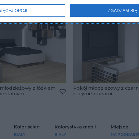
IĘCEJ OPCJI
ZGADZAM SIĘ
 młodzieżowy z łóżkiem
Pokój młodzieżowy z czarn
nentalnym
białymi ścianami
lubionych
Dodaj do ulubionych
Kolor ścian
Kolorystyka mebli
Miejsce
BIAŁY
BIAŁY
NA PODDASZ