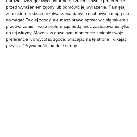
bardziej szczegółowych informacji i zmienić swoje preferencje
Drewniane jacuzzi w stylu nowoczesnym.
przed wyrażeniem zgody lub odmówić jej wyrażenia.
Pamiętaj,
że niektóre rodzaje przetwarzania danych osobowych mogą nie
AUTOR: Redakcja AboutDecor
wymagać Twojej zgody, ale masz prawo sprzeciwić się takiemu
przetwarzaniu. Twoje preferencje będą mieć zastosowanie tylko
DODAJ DO ULUBIONYCH
do tej witryny. Możesz w dowolnym momencie zmienić swoje
preferencje lub wycofać zgodę, wracając na tę stronę i klikając
UDOSTĘPNIJ
przycisk "Prywatność" na dole strony.
Komentarze
ZADAJ PYTANIE
Inne inspiracje