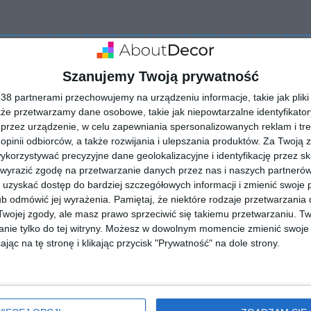
Szanujemy Twoją prywatność
8 partnerami przechowujemy na urządzeniu informacje, takie jak pliki 
kże przetwarzamy dane osobowe, takie jak niepowtarzalne identyfikato
przez urządzenie, w celu zapewniania spersonalizowanych reklam i tre
 opinii odbiorców, a także rozwijania i ulepszania produktów.
Za Twoją z
orzystywać precyzyjne dane geolokalizacyjne i identyfikację przez s
 wyrazić zgodę na przetwarzanie danych przez nas i naszych partneró
uzyskać dostęp do bardziej szczegółowych informacji i zmienić swoje 
b odmówić jej wyrażenia.
Pamiętaj, że niektóre rodzaje przetwarzani
ojej zgody, ale masz prawo sprzeciwić się takiemu przetwarzaniu. Tw
nie tylko do tej witryny. Możesz w dowolnym momencie zmienić swoje 
jąc na tę stronę i klikając przycisk "Prywatność" na dole strony.
 z drewnianym
Prostokątny dom obity
stem
drewnem z tarasem i
lubionych
Dodaj do ulubionych
ogrodem