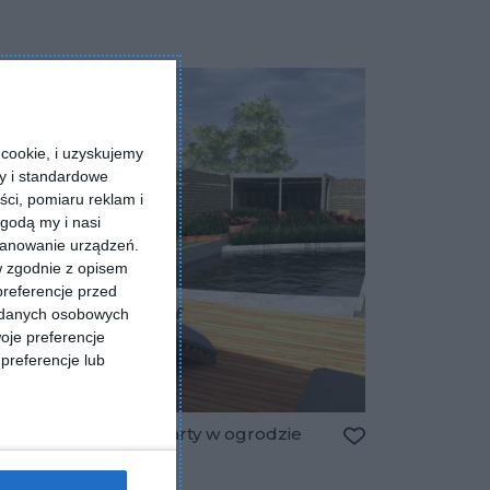
cookie, i uzyskujemy
ry i standardowe
ści, pomiaru reklam i
godą my i nasi
kanowanie urządzeń.
w zgodnie z opisem
preferencje przed
a danych osobowych
oje preferencje
preferencje lub
Basen otwarty w ogrodzie
Dodaj do ulubio
Dodaj do ulubionych