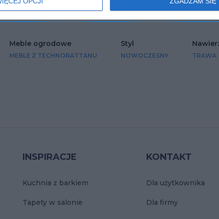
IĘCEJ OPCJI
ZGADZAM SIĘ
Meble ogrodowe
Styl
Nawier
MEBLE Z TECHNORATTANU
NOWOCZESNY
TRAWA
INSPIRACJE
KONTAKT
Kuchnia z barkiem
Dla użytkownika
Tapety w salonie
Dla firmy