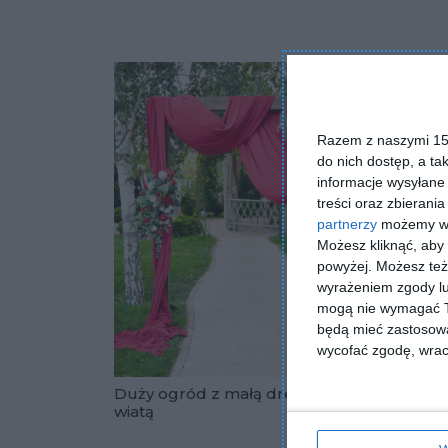
Razem z naszymi 153
do nich dostęp, a ta
informacje wysyłane 
treści oraz zbierania
partnerzy
możemy wyk
Możesz kliknąć, aby
powyżej. Możesz też 
wyrażeniem zgody lu
mogą nie wymagać Tw
będą mieć zastosowa
wycofać zgodę, wraca
Duży ogród z małą drewnianą
Ogród
wiatą
pode
Dodaj do u