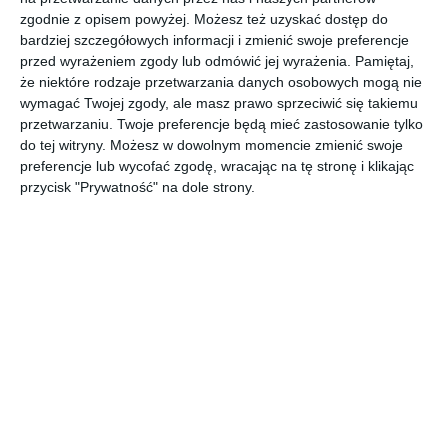
przydomowego
zgodnie z opisem powyżej. Możesz też uzyskać dostęp do
bardziej szczegółowych informacji i zmienić swoje preferencje
przed wyrażeniem zgody lub odmówić jej wyrażenia.
Pamiętaj,
Aranżacja ogrodu przydomowego z oświetlaną ścieżką.
że niektóre rodzaje przetwarzania danych osobowych mogą nie
wymagać Twojej zgody, ale masz prawo sprzeciwić się takiemu
AUTOR:
KAROLINA RADOŃ 8 VASTU
przetwarzaniu. Twoje preferencje będą mieć zastosowanie tylko
do tej witryny. Możesz w dowolnym momencie zmienić swoje
DODAJ DO ULUBIONYCH
preferencje lub wycofać zgodę, wracając na tę stronę i klikając
przycisk "Prywatność" na dole strony.
UDOSTĘPNIJ
Pozostałe zdjęcia w projekcie:
Projekt domu - stodoły