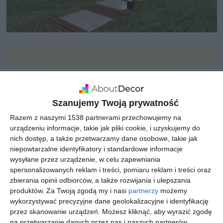
Szanujemy Twoją prywatność
Razem z naszymi 1538 partnerami przechowujemy na
urządzeniu informacje, takie jak pliki cookie, i uzyskujemy do
nich dostęp, a także przetwarzamy dane osobowe, takie jak
niepowtarzalne identyfikatory i standardowe informacje
wysyłane przez urządzenie, w celu zapewniania
spersonalizowanych reklam i treści, pomiaru reklam i treści oraz
zbierania opinii odbiorców, a także rozwijania i ulepszania
produktów.
Za Twoją zgodą my i nasi
partnerzy
możemy
INSPIRACJA
wykorzystywać precyzyjne dane geolokalizacyjne i identyfikację
Aranżacja ogrodu
przez skanowanie urządzeń. Możesz kliknąć, aby wyrazić zgodę
na przetwarzanie danych przez nas i naszych partnerów