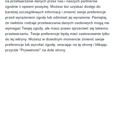
na przetwarzanie danych przez nas i naszych partnerów
zgodnie z opisem powyżej. Możesz też uzyskać dostęp do
Artefekt aranżacja projekt mieszkania.
bardziej szczegółowych informacji i zmienić swoje preferencje
POKAŻ WIĘCEJ
przed wyrażeniem zgody lub odmówić jej wyrażenia.
Pamiętaj,
że niektóre rodzaje przetwarzania danych osobowych mogą nie
AUTOR:
Artefekt
wymagać Twojej zgody, ale masz prawo sprzeciwić się takiemu
przetwarzaniu. Twoje preferencje będą mieć zastosowanie tylko
Kategoria projektu
do tej witryny. Możesz w dowolnym momencie zmienić swoje
Mieszkanie
preferencje lub wycofać zgodę, wracając na tę stronę i klikając
przycisk "Prywatność" na dole strony.
UDOSTĘPNIJ
DODAJ DO ULUBIONYCH
Pozostałe zdjęcia w projekcie:
Artefekt projekt
mieszkania