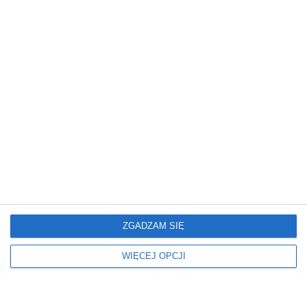
Glamour: Stwórz sypialnię
Elegancki salon z
marzeń.
nowoczesnym
wykończeniem
ZGADZAM SIĘ
Mieszkanie
Mieszkanie
Nowoczesne Mieszkanie
Mieszkanie z
WIĘCEJ OPCJI
artystycznym
charakterem