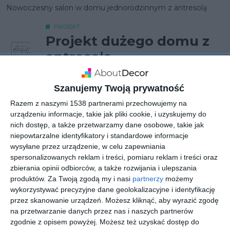
Nowoczesny salon w domu jednorodzinnym z antresolą
PROJEKT
Projekt dużego domu z
antresolą
Szanujemy Twoją prywatność
Aranżacja projektu dużego domu z antresolą oraz z łazienką
Razem z naszymi 1538 partnerami przechowujemy na
z wyjściem na balkon.
urządzeniu informacje, takie jak pliki cookie, i uzyskujemy do
POKAŻ WIĘCEJ
nich dostęp, a także przetwarzamy dane osobowe, takie jak
niepowtarzalne identyfikatory i standardowe informacje
AUTOR:
Artefekt
wysyłane przez urządzenie, w celu zapewniania
Kategoria projektu
spersonalizowanych reklam i treści, pomiaru reklam i treści oraz
zbierania opinii odbiorców, a także rozwijania i ulepszania
Mieszkanie
produktów.
Za Twoją zgodą my i nasi
partnerzy
możemy
wykorzystywać precyzyjne dane geolokalizacyjne i identyfikację
UDOSTĘPNIJ
DODAJ DO ULUBIONYCH
przez skanowanie urządzeń. Możesz kliknąć, aby wyrazić zgodę
na przetwarzanie danych przez nas i naszych partnerów
Pozostałe zdjęcia w projekcie:
Projekt dużego domu z
zgodnie z opisem powyżej. Możesz też uzyskać dostęp do
antresolą