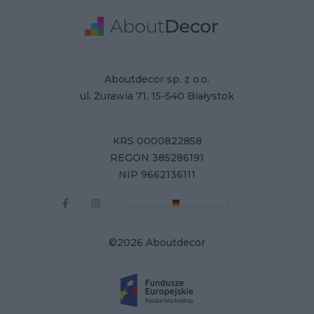
Adres
Dane Firmy
Aboutdecor sp. z o.o.
ul. Żurawia 71, 15-540 Białystok
KRS 0000822858
REGON 385286191
NIP 9662136111
©2026 Aboutdecor