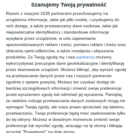
kolorystycznych oraz rozmiarach. Dlatego też nie
Szanujemy Twoją prywatność
powinniśmy mieć żadnego problemu z tym, aby
Razem z naszymi 1538 partnerami przechowujemy na
dobrać go do naszego wnętrza i naszych potrzeb.
urządzeniu informacje, takie jak pliki cookie, i uzyskujemy do
Co warto wiedzieć na temat tego dywanu i jak
nich dostęp, a także przetwarzamy dane osobowe, takie jak
niepowtarzalne identyfikatory i standardowe informacje
zaaranżować go w pokoju dziennym?
wysyłane przez urządzenie, w celu zapewniania
spersonalizowanych reklam i treści, pomiaru reklam i treści oraz
Dywan z długim, miękkim i
zbierania opinii odbiorców, a także rozwijania i ulepszania
produktów.
Za Twoją zgodą my i nasi
partnerzy
możemy
puszystym włosiem
wykorzystywać precyzyjne dane geolokalizacyjne i identyfikację
przez skanowanie urządzeń. Możesz kliknąć, aby wyrazić zgodę
na przetwarzanie danych przez nas i naszych partnerów
zgodnie z opisem powyżej. Możesz też uzyskać dostęp do
bardziej szczegółowych informacji i zmienić swoje preferencje
przed wyrażeniem zgody lub odmówić jej wyrażenia.
Pamiętaj,
że niektóre rodzaje przetwarzania danych osobowych mogą nie
wymagać Twojej zgody, ale masz prawo sprzeciwić się takiemu
przetwarzaniu. Twoje preferencje będą mieć zastosowanie tylko
do tej witryny. Możesz w dowolnym momencie zmienić swoje
preferencje lub wycofać zgodę, wracając na tę stronę i klikając
przycisk "Prywatność" na dole strony.