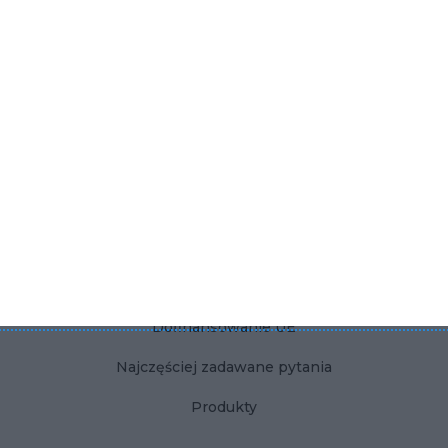
Płytki betonowe do łazienki
KONTAKT
Dla użytkownika
Dla firmy
Polityka Prywatności
Regulamin
Kontakt
Dofinansowanie UE
Najczęściej zadawane pytania
Produkty