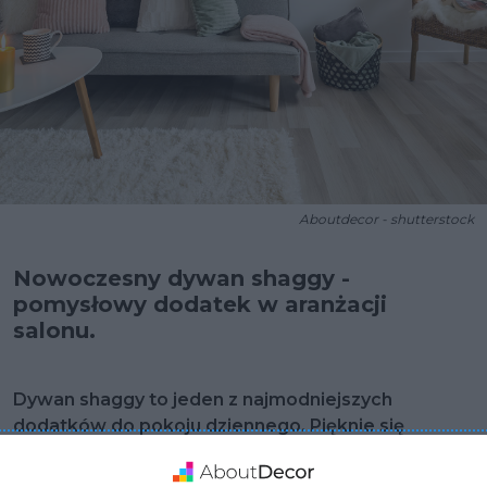
Aboutdecor - shutterstock
Nowoczesny dywan shaggy -
pomysłowy dodatek w aranżacji
salonu.
Dywan shaggy to jeden z najmodniejszych
dodatków do pokoju dziennego. Pięknie się
prezentuje, jest bardzo przyjemny w dotyku, a
także dostępny jest w wielu wariantach