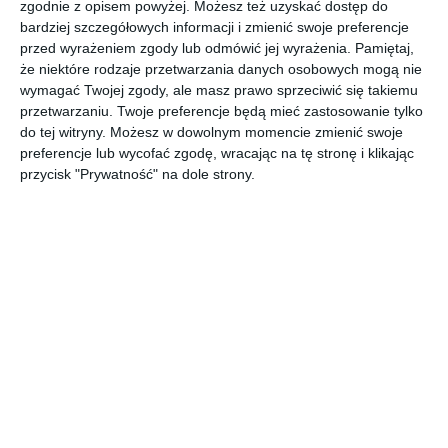
zgodnie z opisem powyżej. Możesz też uzyskać dostęp do
bardziej szczegółowych informacji i zmienić swoje preferencje
Aranżacja projektu nowoczesnego domu.
przed wyrażeniem zgody lub odmówić jej wyrażenia.
Pamiętaj,
POKAŻ WIĘCEJ
że niektóre rodzaje przetwarzania danych osobowych mogą nie
wymagać Twojej zgody, ale masz prawo sprzeciwić się takiemu
AUTOR:
FAKRO
przetwarzaniu. Twoje preferencje będą mieć zastosowanie tylko
Kategoria projektu
do tej witryny. Możesz w dowolnym momencie zmienić swoje
preferencje lub wycofać zgodę, wracając na tę stronę i klikając
Mieszkanie
przycisk "Prywatność" na dole strony.
UDOSTĘPNIJ
DODAJ DO ULUBIONYCH
Pozostałe zdjęcia w projekcie:
Projekt nowoczesnego
domu