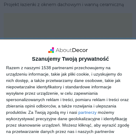
Projekt łazienki z oknem dachowym i wanną ceramiczną
Szanujemy Twoją prywatność
Razem z naszymi 1538 partnerami przechowujemy na
urządzeniu informacje, takie jak pliki cookie, i uzyskujemy do
nich dostęp, a także przetwarzamy dane osobowe, takie jak
niepowtarzalne identyfikatory i standardowe informacje
wysyłane przez urządzenie, w celu zapewniania
spersonalizowanych reklam i treści, pomiaru reklam i treści oraz
zbierania opinii odbiorców, a także rozwijania i ulepszania
PROJEKT
Projekt nowoczesnego
produktów.
Za Twoją zgodą my i nasi
partnerzy
możemy
wykorzystywać precyzyjne dane geolokalizacyjne i identyfikację
domu
przez skanowanie urządzeń. Możesz kliknąć, aby wyrazić zgodę
na przetwarzanie danych przez nas i naszych partnerów