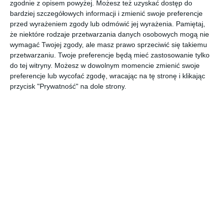
zgodnie z opisem powyżej. Możesz też uzyskać dostęp do
bardziej szczegółowych informacji i zmienić swoje preferencje
Kolekcja KLUDI PURE&STYLE BLACK.
przed wyrażeniem zgody lub odmówić jej wyrażenia.
Pamiętaj,
POKAŻ WIĘCEJ
że niektóre rodzaje przetwarzania danych osobowych mogą nie
wymagać Twojej zgody, ale masz prawo sprzeciwić się takiemu
AUTOR:
KLUDI
przetwarzaniu. Twoje preferencje będą mieć zastosowanie tylko
Kategoria projektu
do tej witryny. Możesz w dowolnym momencie zmienić swoje
preferencje lub wycofać zgodę, wracając na tę stronę i klikając
Mieszkanie
przycisk "Prywatność" na dole strony.
UDOSTĘPNIJ
DODAJ DO ULUBIONYCH
Pozostałe zdjęcia w projekcie:
KLUDI PURE&STYLE
BLACK