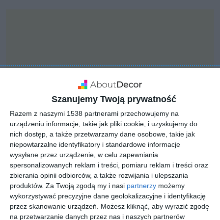
Szanujemy Twoją prywatność
Razem z naszymi 1538 partnerami przechowujemy na
urządzeniu informacje, takie jak pliki cookie, i uzyskujemy do
nich dostęp, a także przetwarzamy dane osobowe, takie jak
niepowtarzalne identyfikatory i standardowe informacje
wysyłane przez urządzenie, w celu zapewniania
PROJEKT
spersonalizowanych reklam i treści, pomiaru reklam i treści oraz
KLUDI PURE&EASY
zbierania opinii odbiorców, a także rozwijania i ulepszania
produktów.
Za Twoją zgodą my i nasi
partnerzy
możemy
wykorzystywać precyzyjne dane geolokalizacyjne i identyfikację
przez skanowanie urządzeń. Możesz kliknąć, aby wyrazić zgodę
Aranżacja KLUDI PURE&EASY z żółtym kolorem ścian.
na przetwarzanie danych przez nas i naszych partnerów