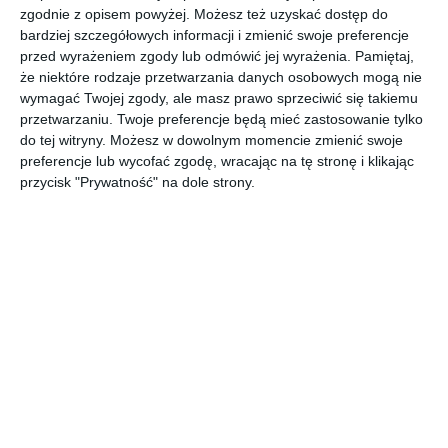
POKAŻ WIĘCEJ
zgodnie z opisem powyżej. Możesz też uzyskać dostęp do
bardziej szczegółowych informacji i zmienić swoje preferencje
AUTOR:
KLUDI
przed wyrażeniem zgody lub odmówić jej wyrażenia.
Pamiętaj,
że niektóre rodzaje przetwarzania danych osobowych mogą nie
Kategoria projektu
wymagać Twojej zgody, ale masz prawo sprzeciwić się takiemu
Mieszkanie
przetwarzaniu. Twoje preferencje będą mieć zastosowanie tylko
do tej witryny. Możesz w dowolnym momencie zmienić swoje
UDOSTĘPNIJ
DODAJ DO ULUBIONYCH
preferencje lub wycofać zgodę, wracając na tę stronę i klikając
przycisk "Prywatność" na dole strony.
Pozostałe zdjęcia w projekcie:
KLUDI PURE&EASY