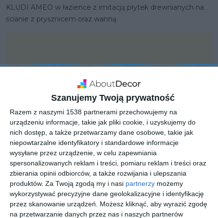
KLUDI AMEO w łazience z imitacją płytek drewnianych na
ścianie z prysznicem oraz wanną
Szanujemy Twoją prywatność
Razem z naszymi 1538 partnerami przechowujemy na
urządzeniu informacje, takie jak pliki cookie, i uzyskujemy do
nich dostęp, a także przetwarzamy dane osobowe, takie jak
niepowtarzalne identyfikatory i standardowe informacje
wysyłane przez urządzenie, w celu zapewniania
spersonalizowanych reklam i treści, pomiaru reklam i treści oraz
zbierania opinii odbiorców, a także rozwijania i ulepszania
PROJEKT
produktów.
Za Twoją zgodą my i nasi
partnerzy
możemy
Kludi kolekcja A-QA
wykorzystywać precyzyjne dane geolokalizacyjne i identyfikację
przez skanowanie urządzeń. Możesz kliknąć, aby wyrazić zgodę
SHOWER DREAMS
na przetwarzanie danych przez nas i naszych partnerów