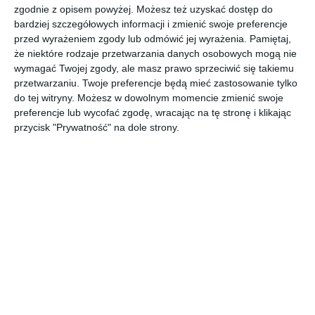
zgodnie z opisem powyżej. Możesz też uzyskać dostęp do
bardziej szczegółowych informacji i zmienić swoje preferencje
przed wyrażeniem zgody lub odmówić jej wyrażenia.
Pamiętaj,
Kludi kolekcja A-QA SHOWER DREAMS w łazienkach z
że niektóre rodzaje przetwarzania danych osobowych mogą nie
kontrastowymi kolorami.
wymagać Twojej zgody, ale masz prawo sprzeciwić się takiemu
POKAŻ WIĘCEJ
przetwarzaniu. Twoje preferencje będą mieć zastosowanie tylko
do tej witryny. Możesz w dowolnym momencie zmienić swoje
AUTOR:
KLUDI
preferencje lub wycofać zgodę, wracając na tę stronę i klikając
Kategoria projektu
przycisk "Prywatność" na dole strony.
Mieszkanie
UDOSTĘPNIJ
DODAJ DO ULUBIONYCH
Pozostałe zdjęcia w projekcie:
Kludi kolekcja A-QA
SHOWER DREAMS