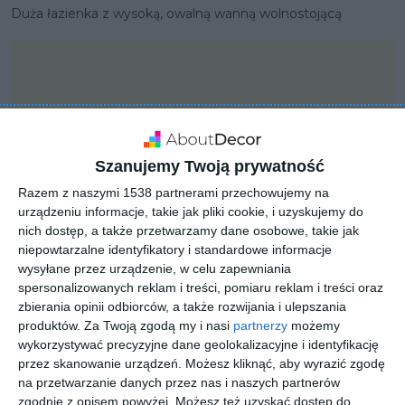
Duża łazienka z wysoką, owalną wanną wolnostojącą
Szanujemy Twoją prywatność
Razem z naszymi 1538 partnerami przechowujemy na
urządzeniu informacje, takie jak pliki cookie, i uzyskujemy do
nich dostęp, a także przetwarzamy dane osobowe, takie jak
niepowtarzalne identyfikatory i standardowe informacje
wysyłane przez urządzenie, w celu zapewniania
spersonalizowanych reklam i treści, pomiaru reklam i treści oraz
zbierania opinii odbiorców, a także rozwijania i ulepszania
PROJEKT
produktów.
Za Twoją zgodą my i nasi
partnerzy
możemy
KLUDI BOZZ BLACK w
wykorzystywać precyzyjne dane geolokalizacyjne i identyfikację
łazience z drewnem na
przez skanowanie urządzeń. Możesz kliknąć, aby wyrazić zgodę
na przetwarzanie danych przez nas i naszych partnerów
ścianie
zgodnie z opisem powyżej. Możesz też uzyskać dostęp do