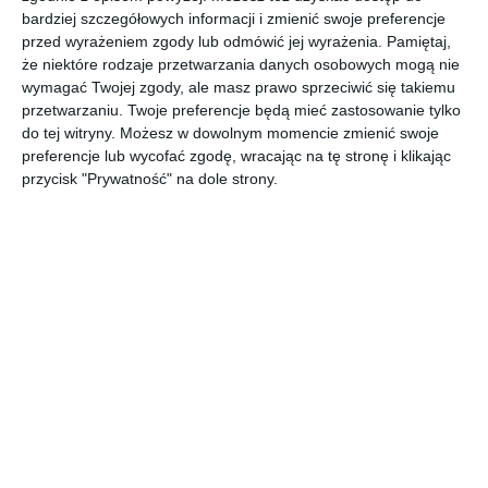
bardziej szczegółowych informacji i zmienić swoje preferencje
przed wyrażeniem zgody lub odmówić jej wyrażenia.
Pamiętaj,
że niektóre rodzaje przetwarzania danych osobowych mogą nie
KLUDI BOZZ BLACK w aranżacji łazienki z drewnem na
wymagać Twojej zgody, ale masz prawo sprzeciwić się takiemu
ścianie.
przetwarzaniu. Twoje preferencje będą mieć zastosowanie tylko
POKAŻ WIĘCEJ
do tej witryny. Możesz w dowolnym momencie zmienić swoje
preferencje lub wycofać zgodę, wracając na tę stronę i klikając
AUTOR:
KLUDI
przycisk "Prywatność" na dole strony.
Kategoria projektu
Mieszkanie
UDOSTĘPNIJ
DODAJ DO ULUBIONYCH
Pozostałe zdjęcia w projekcie:
KLUDI BOZZ BLACK w
łazience z drewnem na ścianie