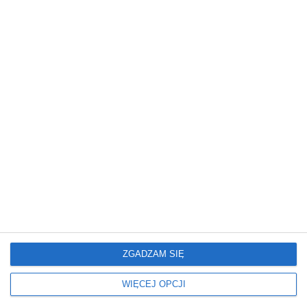
Mieszkanie
Mieszkanie
Glamour: Stwórz sypialnię
Elegancki salon z
marzeń.
nowoczesnym
wykończeniem
ZGADZAM SIĘ
WIĘCEJ OPCJI
Mieszkanie
Mieszkanie
Nowoczesne Mieszkanie
Mieszkanie z