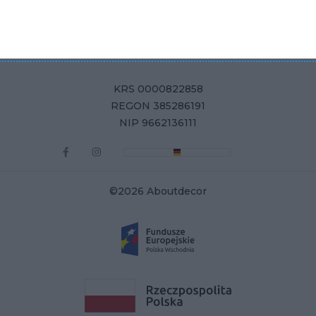
Aboutdecor sp. z o.o.
ul. Żurawia 71, 15-540 Białystok
KRS 0000822858
REGON 385286191
NIP 9662136111
©2026 Aboutdecor