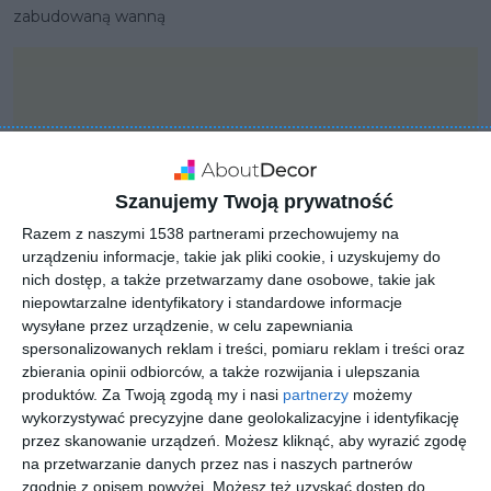
zabudowaną wanną
Szanujemy Twoją prywatność
Razem z naszymi 1538 partnerami przechowujemy na
urządzeniu informacje, takie jak pliki cookie, i uzyskujemy do
nich dostęp, a także przetwarzamy dane osobowe, takie jak
niepowtarzalne identyfikatory i standardowe informacje
wysyłane przez urządzenie, w celu zapewniania
spersonalizowanych reklam i treści, pomiaru reklam i treści oraz
zbierania opinii odbiorców, a także rozwijania i ulepszania
PROJEKT
produktów.
Za Twoją zgodą my i nasi
partnerzy
możemy
KLUDI AMEO
wykorzystywać precyzyjne dane geolokalizacyjne i identyfikację
przez skanowanie urządzeń. Możesz kliknąć, aby wyrazić zgodę
na przetwarzanie danych przez nas i naszych partnerów
zgodnie z opisem powyżej. Możesz też uzyskać dostęp do