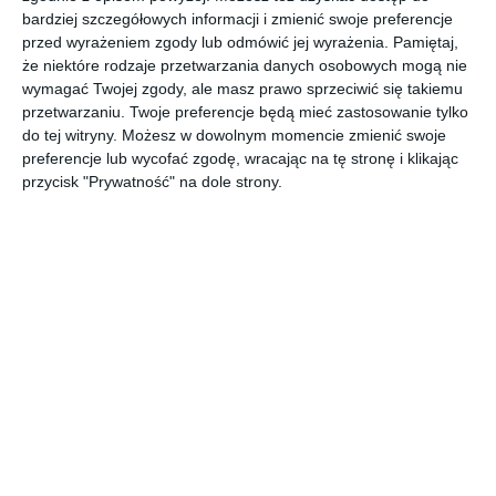
Projekt KLUDI AMEO.
bardziej szczegółowych informacji i zmienić swoje preferencje
przed wyrażeniem zgody lub odmówić jej wyrażenia.
Pamiętaj,
AUTOR:
KLUDI
że niektóre rodzaje przetwarzania danych osobowych mogą nie
wymagać Twojej zgody, ale masz prawo sprzeciwić się takiemu
Kategoria projektu
przetwarzaniu. Twoje preferencje będą mieć zastosowanie tylko
Mieszkanie
do tej witryny. Możesz w dowolnym momencie zmienić swoje
preferencje lub wycofać zgodę, wracając na tę stronę i klikając
UDOSTĘPNIJ
DODAJ DO ULUBIONYCH
przycisk "Prywatność" na dole strony.
Pozostałe zdjęcia w projekcie:
KLUDI AMEO