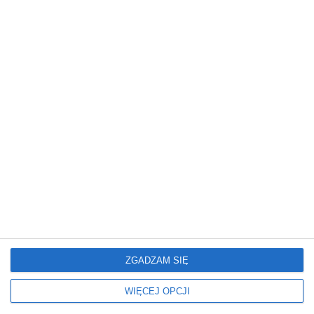
Mieszkanie
Mieszkanie
Glamour: Stwórz sypialnię
Elegancki salon z
marzeń.
nowoczesnym
wykończeniem
ZGADZAM SIĘ
WIĘCEJ OPCJI
Mieszkanie
Mieszkanie
Nowoczesne Mieszkanie
Mieszkanie z