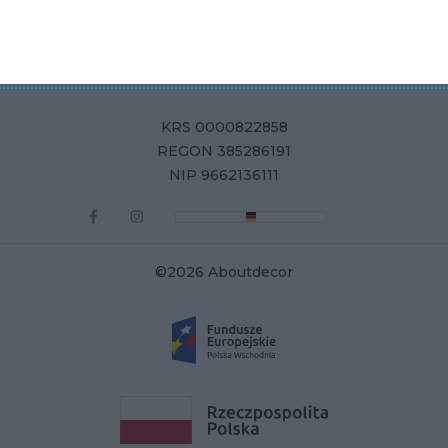
Aboutdecor sp. z o.o.
ul. Żurawia 71, 15-540 Białystok
KRS 0000822858
REGON 385286191
NIP 9662136111
©2026 Aboutdecor